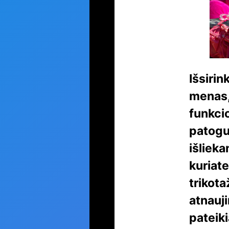
Išsirin
menas, 
funkcio
patogu
išlieka
kuriate
trikota
atnauji
pateik