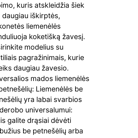
pimo, kuris atskleidžia šiek
k daugiau iškirptės,
konetės liemenėlės
nduliuoja koketišką žavesį.
irinkite modelius su
tiliais pagražinimais, kurie
eiks daugiau žavesio.
versalios mados liemenėlės
petnešėlių: Liemenėlės be
nešėlių yra labai svarbios
derobo universalumui:
is galite drąsiai dėvėti
bužius be petnešėlių arba