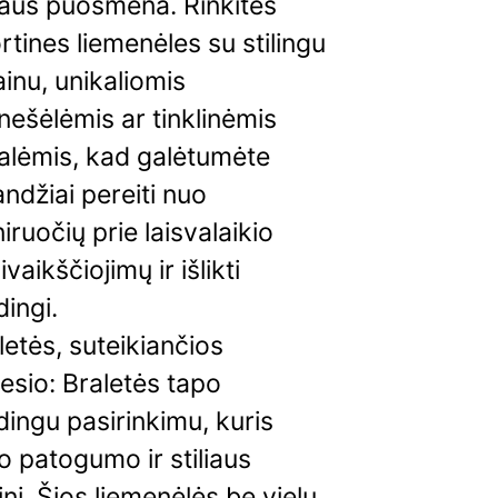
liaus puošmena. Rinkitės
rtines liemenėles su stilingu
ainu, unikaliomis
nešėlėmis ar tinklinėmis
alėmis, kad galėtumėte
andžiai pereiti nuo
niruočių prie laisvalaikio
ivaikščiojimų ir išlikti
ingi.
letės, suteikiančios
esio: Braletės tapo
ingu pasirinkimu, kuris
lo patogumo ir stiliaus
inį. Šios liemenėlės be vielų,