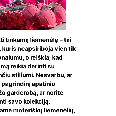
kti tinkamą liemenėlę – tai
kuris neapsiriboja vien tik
nalumu, o reiškia, kad
mą reikia derinti su
nčiu stiliumi. Nesvarbu, ar
 pagrindinį apatinio
žo garderobą, ar norite
nti savo kolekciją,
iame moteriškų liemenėlių,