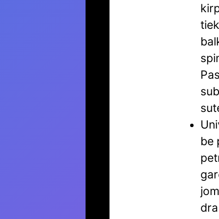
kir
tie
bal
spi
Pas
sub
sut
Uni
be 
pet
gar
jom
dra