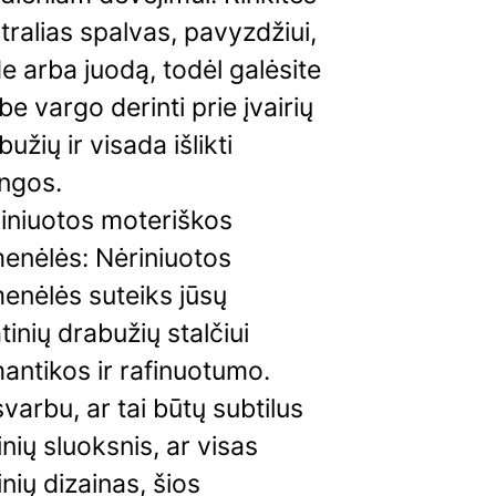
tralias spalvas, pavyzdžiui,
e arba juodą, todėl galėsite
 be vargo derinti prie įvairių
bužių ir visada išlikti
lingos.
iniuotos moteriškos
menėlės: Nėriniuotos
menėlės suteiks jūsų
tinių drabužių stalčiui
antikos ir rafinuotumo.
varbu, ar tai būtų subtilus
inių sluoksnis, ar visas
inių dizainas, šios