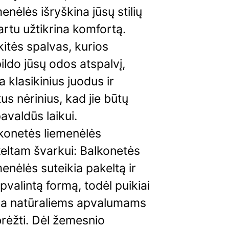
menėlės išryškina jūsų stilių
kartu užtikrina komfortą.
kitės spalvas, kurios
ildo jūsų odos atspalvį,
a klasikinius juodus ir
tus nėrinius, kad jie būtų
avaldūs laikui.
konetės liemenėlės
eltam švarkui: Balkonetės
menėlės suteikia pakeltą ir
pvalintą formą, todėl puikiai
ka natūraliems apvalumams
rėžti. Dėl žemesnio