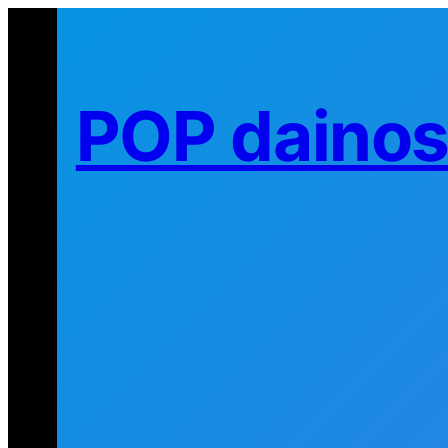
Eiti
prie
turinio
POP daino