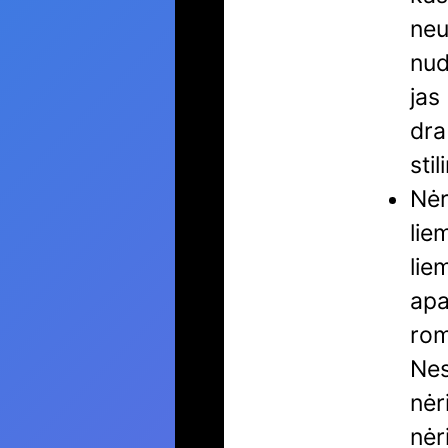
neu
nud
jas
dra
sti
Nėr
lie
lie
apa
rom
Nes
nėr
nėr