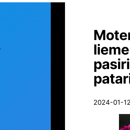
Mote
s
lieme
pasir
patar
2024-01-1