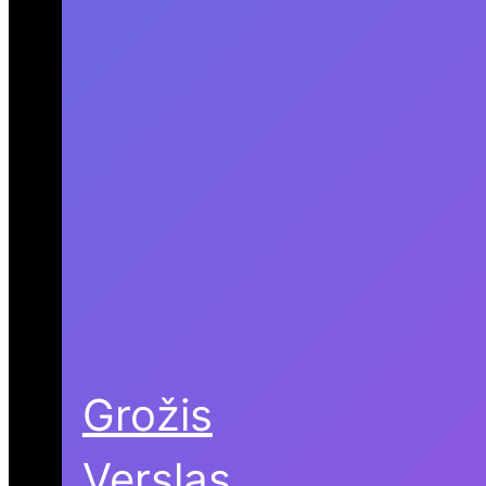
Grožis
Verslas