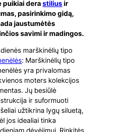
e puikiai dera
stilius
ir
mas, pasirinkimo gidą,
sada jaustumėtės
inčios savimi ir madingos.
dienės marškinėlių tipo
menėlės
: Marškinėlių tipo
menėlės yra privalomas
kvienos moters kolekcijos
mentas. Jų besiūlė
strukcija ir suformuoti
šeliai užtikrina lygų siluetą,
ėl jos idealiai tinka
dieniam dėvėjimui. Rinkitės