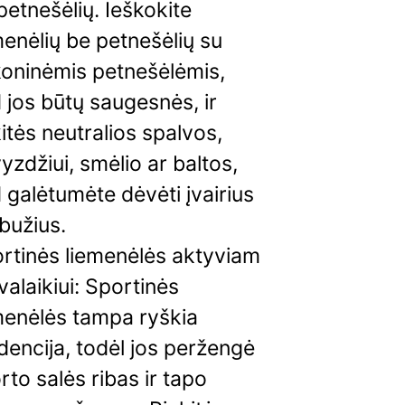
petnešėlių. Ieškokite
menėlių be petnešėlių su
ikoninėmis petnešėlėmis,
 jos būtų saugesnės, ir
kitės neutralios spalvos,
yzdžiui, smėlio ar baltos,
 galėtumėte dėvėti įvairius
bužius.
rtinės liemenėlės aktyviam
svalaikiui: Sportinės
menėlės tampa ryškia
dencija, todėl jos peržengė
rto salės ribas ir tapo