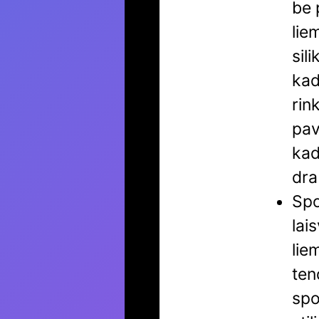
be 
lie
sil
kad
rin
pav
kad
dra
Spo
lai
lie
ten
spo