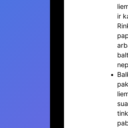
lie
ir 
Rin
pap
arb
bal
nep
Bal
pak
lie
sua
tin
pab