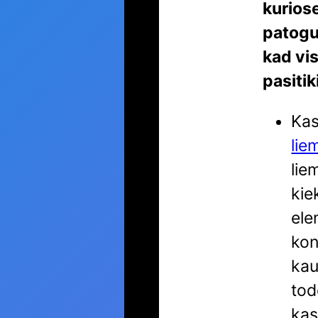
kurios
patogu
kad vi
pasitik
Kas
lie
lie
kie
ele
kon
kau
tod
kas