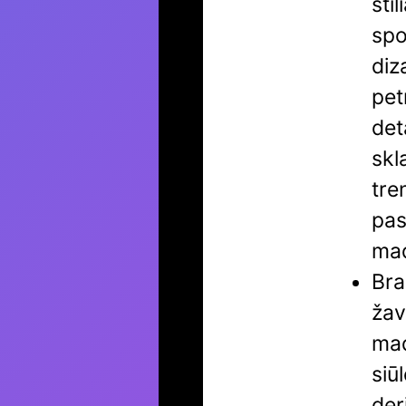
sti
spo
diz
pet
det
skl
tre
pas
mad
Bra
žav
mad
siū
der