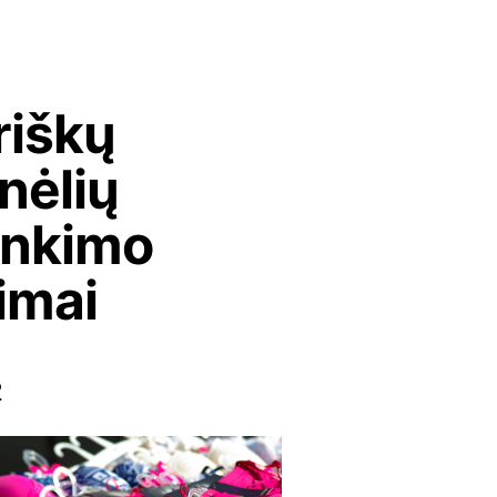
riškų
nėlių
inkimo
imai
2