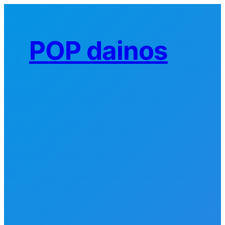
Eiti
prie
turinio
POP dainos