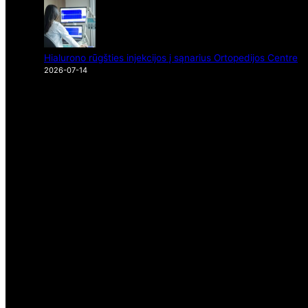
Hialurono rūgšties injekcijos į sąnarius Ortopedijos Centre
2026-07-14