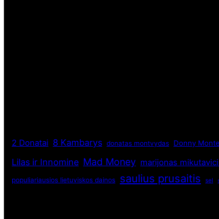
8 Kambarys
2 Donatai
Donny Monte
donatas montvydas
Mad Money
Lilas ir Innomine
marijonas mikutavic
saulius prusaitis
populiariausios lietuviskos dainos
sel