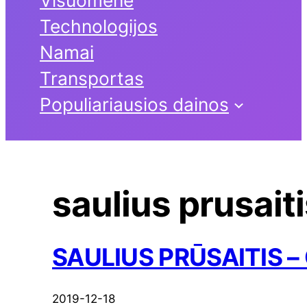
Visuomenė
Technologijos
Namai
Transportas
Populiariausios dainos
saulius prusait
SAULIUS PRŪSAITIS – O
2019-12-18