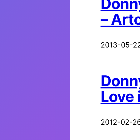
Donny
– Art
2013-05-2
Donny
Love 
2012-02-2