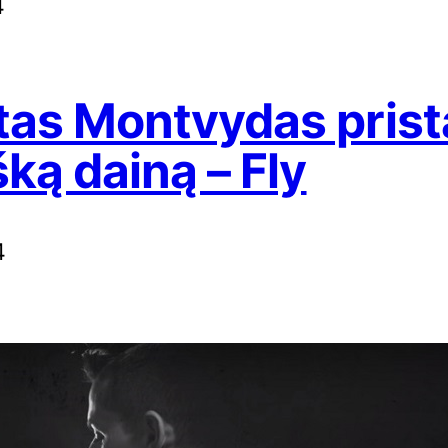
4
as Montvydas prist
šką dainą – Fly
4