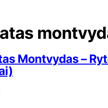
atas montvyd
as Montvydas – Ryt
ai)
5