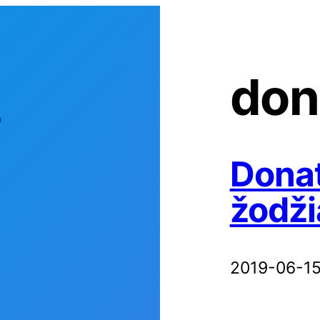
s
don
Donat
žodži
2019-06-1