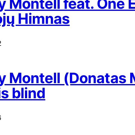
 Montell feat. One 
ojų Himnas
2
 Montell (Donatas 
is blind
6