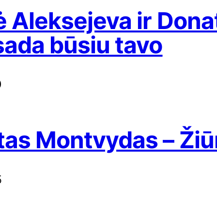
ė Aleksejeva ir Don
sada būsiu tavo
0
as Montvydas – Žiū
5