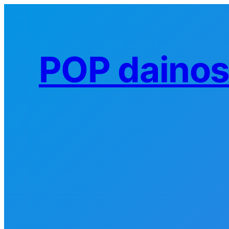
Eiti
prie
turinio
POP daino