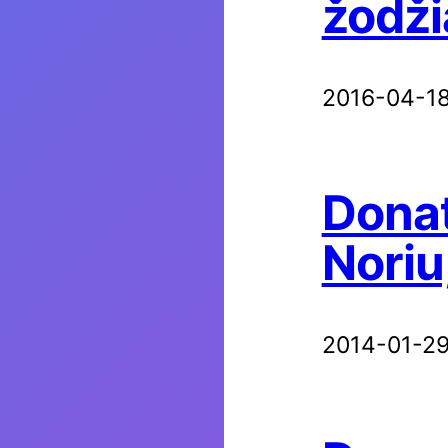
žodži
2016-04-1
Donat
Noriu
2014-01-2