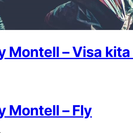
 Montell – Visa kita
 Montell – Fly