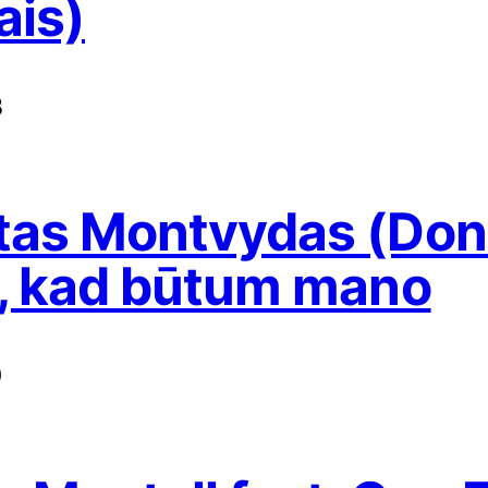
ais)
8
as Montvydas (Donn
, kad būtum mano
9