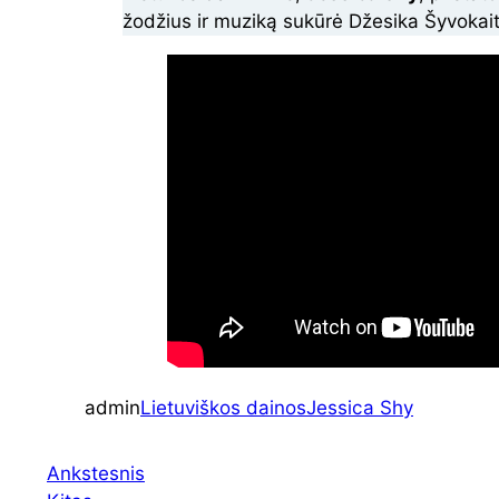
žodžius ir muziką sukūrė Džesika Šyvokait
admin
Lietuviškos dainos
Jessica Shy
Ankstesnis