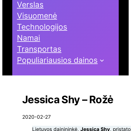
Verslas
Visuomenė
Technologijos
Namai
Transportas
Populiariausios dainos
Jessica Shy – Rožė
2020-02-27
Lietuvos dainininkė,
Jessica Shy
, pristat