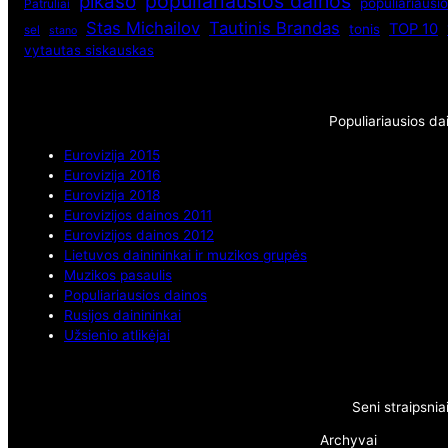
populiariausios dainos
pikaso
populiariausio
Patruliai
Stas Michailov
Tautinis Brandas
TOP 10
tonis
sel
stano
vytautas siskauskas
Populiariausios da
Eurovizija 2015
Eurovizija 2016
Eurovizija 2018
Eurovizijos dainos 2011
Eurovizijos dainos 2012
Lietuvos dainininkai ir muzikos grupės
Muzikos pasaulis
Populiariausios dainos
Rusijos dainininkai
Užsienio atlikėjai
Seni straipsnia
Archyvai