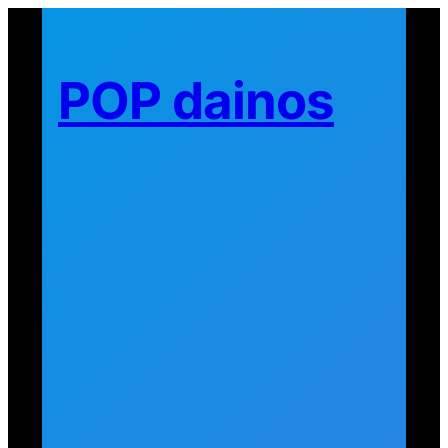
Eiti
prie
turinio
POP dainos