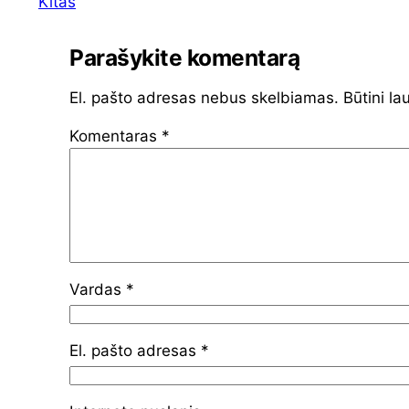
Kitas
Parašykite komentarą
El. pašto adresas nebus skelbiamas.
Būtini la
Komentaras
*
Vardas
*
El. pašto adresas
*