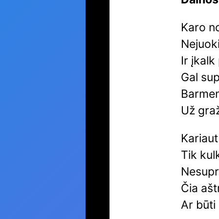
Karo no
Nejuoki
Ir įkalk
Gal sup
Barmen
Už graž
Kariaut
Tik kul
Nesupra
Čia ašt
Ar būti