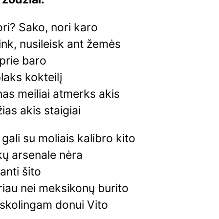
ri? Sako, nori karo
nk, nusileisk ant žemės
 prie baro
laks kokteilį
as meiliai atmerks akis
ias akis staigiai
 gali su moliais kalibro kito
kų arsenale nėra
nti šito
riau nei meksikonų burito
 skolingam donui Vito