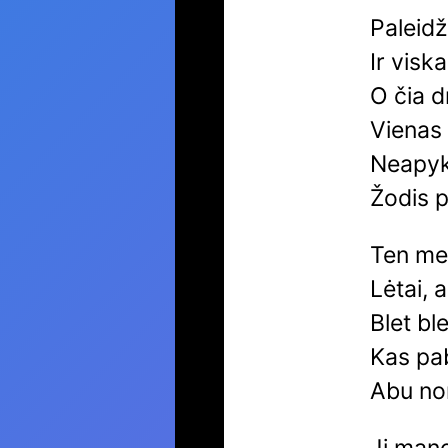
Paleidž
Ir visk
O čia d
Vienas 
Neapyka
Žodis p
Ten mei
Lėtai, a
Blet bl
Kas pa
Abu nor