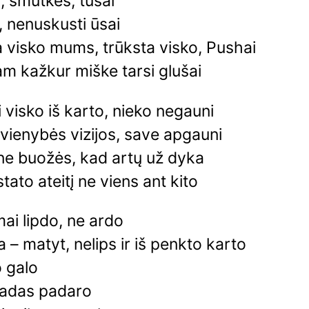
, šmutkės, tūsai
 nenuskusti ūsai
 visko mums, trūksta visko, Pushai
m kažkur miške tarsi glušai
i visko iš karto, nieko negauni
 vienybės vizijos, save apgauni
ne buožės, kad artų už dyka
tato ateitį ne viens ant kito
ai lipdo, ne ardo
 – matyt, nelips ir iš penkto karto
o galo
vadas padaro