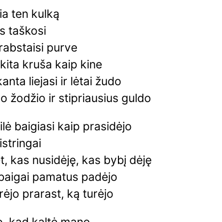
ia ten kulką
as taškosi
rabstaisi purve
kita kruša kaip kine
nta liejasi ir lėtai žudo
o žodžio ir stipriausius guldo
lė baigiasi kaip prasidėjo
istringai
et, kas nusidėję, kas bybį dėję
baigai pamatus padėjo
ėjo prarast, ką turėjo