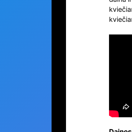
kviečia
kviečia
Dainos