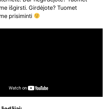
me išgirsti. Girdėjote? Tuomet
me prisiminti
 žodžiai: