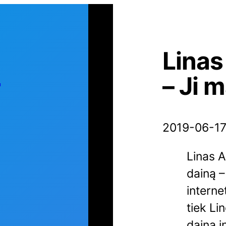
Linas
s
– Ji 
2019-06-1
Linas A
dainą –
interne
tiek Li
daina i