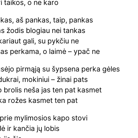
i taikos, o ne karo
kas, aš pankas, taip, pankas
as žodis blogiau nei tankas
kariaut gali, su pykčiu ne
kas perkama, o laimė – ypač ne
gsėjo pirmąją su šypsena perka gėles
dukrai, mokiniui – žinai pats
brolis neša jas ten pat kasmet
ka rožes kasmet ten pat
prie mylimosios kapo stovi
ė ir kančia jų lobis