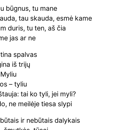
u būgnus, tu mane
auda, tau skauda, esmė kame
 duris, tu ten, aš čia
me jas ar ne
ština spalvas
na iš trijų
 Myliu
os – tyliu
tauja: tai ko tyli, jei myli?
o, ne meilėje tiesa slypi
 būtais ir nebūtais dalykais