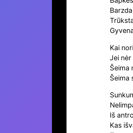
Bapkės
Barzda,
Trūksta
Gyvena
Kai nor
Jei nėr
Šeima 
Šeima s
Sunkum
Nelimpa
Iš antr
Kas iš