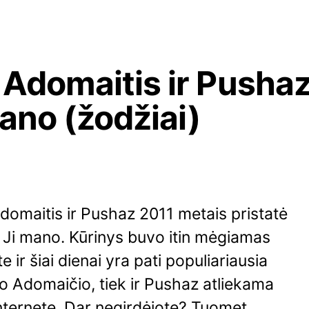
 Adomaitis ir Pusha
mano (žodžiai)
7
domaitis ir Pushaz 2011 metais pristatė
 Ji mano. Kūrinys buvo itin mėgiamas
te ir šiai dienai yra pati populiariausia
no Adomaičio, tiek ir Pushaz atliekama
nternete. Dar negirdėjote? Tuomet