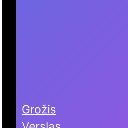
Grožis
Verslas