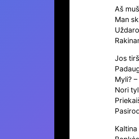
Aš muš
Man sk
Uždarom
Rakina
Jos tir
Padaugi
Myli? –
Nori tyl
Priekaiš
Pasirod
Kaltina