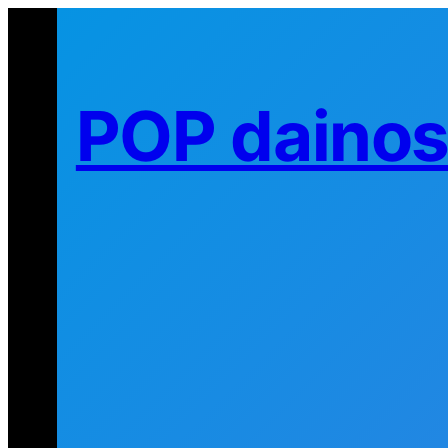
Eiti
prie
turinio
POP daino