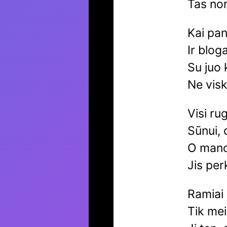
Tas nor
Kai pan
Ir blog
Su juo 
Ne vis
Visi ru
Sūnui, 
O mano 
Jis per
Ramiai 
Tik meil