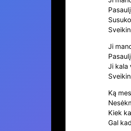
Ji man
Pasaulį
Susuko 
Sveikin
Ji man
Pasaulį
Ji kala 
Sveikin
Ką mes
Nesėkm
Kiek ka
Gal kad