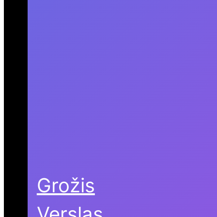
Grožis
Verslas