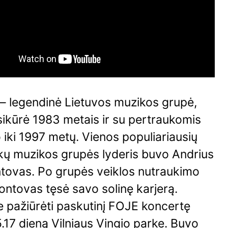
– legendinė Lietuvos muzikos grupė,
sikūrė 1983 metais ir su pertraukomis
iki 1997 metų. Vienos populiariausių
ikų muzikos grupės lyderis buvo Andrius
ovas. Po grupės veiklos nutraukimo
ntovas tęsė savo solinę karjerą.
 pažiūrėti paskutinį FOJE koncertę
.17 dieną Vilniaus Vingio parke. Buvo