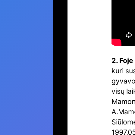
2. Foje
kuri su
gyvavo 
visų la
Mamont
A.Mamo
Siūlome
1997.05