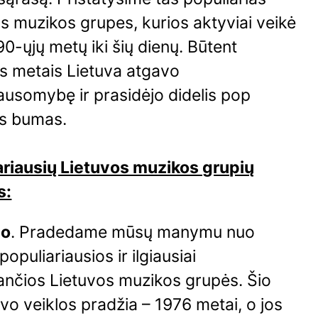
s muzikos grupes, kurios aktyviai veikė
0-ųjų metų iki šių dienų. Būtent
s metais Lietuva atgavo
ausomybę ir prasidėjo didelis pop
s bumas.
ariausių Lietuvos muzikos grupių
s:
do
. Pradedame mūsų manymu nuo
populiariausios ir ilgiausiai
ančios Lietuvos muzikos grupės. Šio
vo veiklos pradžia – 1976 metai, o jos