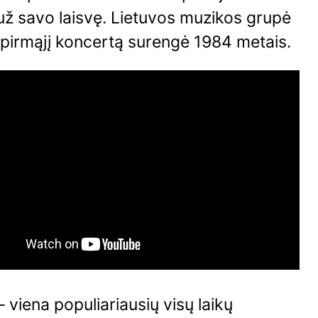
už savo laisvę. Lietuvos muzikos grupė
 pirmąjį koncertą surengė 1984 metais.
 viena populiariausių visų laikų