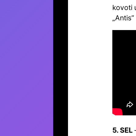
kovoti 
„Antis”
5. SEL
–