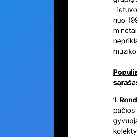
Lietuvo
nuo 199
minėtai
neprikl
muziko
Populi
sąraša
1. Ron
pačios 
gyvuoj
kolekty