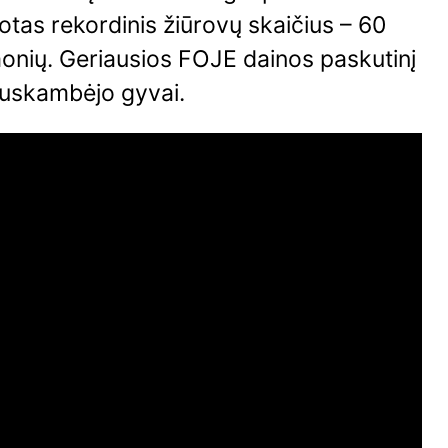
otas rekordinis žiūrovų skaičius – 60
onių. Geriausios FOJE dainos paskutinį
nuskambėjo gyvai.