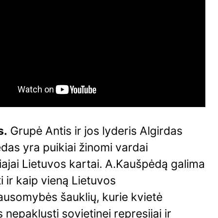
s.
Grupė Antis ir jos lyderis Algirdas
as yra puikiai žinomi vardai
ajai Lietuvos kartai. A.Kaušpėdą galima
ti ir kaip vieną Lietuvos
ausomybės šauklių, kurie kvietė
nepaklusti sovietinei represijai ir