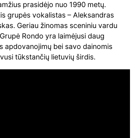
amžius prasidėjo nuo 1990 metų.
is grupės vokalistas – Aleksandras
skas. Geriau žinomas sceniniu vardu
 Grupė Rondo yra laimėjusi daug
s apdovanojimų bei savo dainomis
vusi tūkstančių lietuvių širdis.