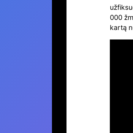
užfiksu
000 žm
kartą 