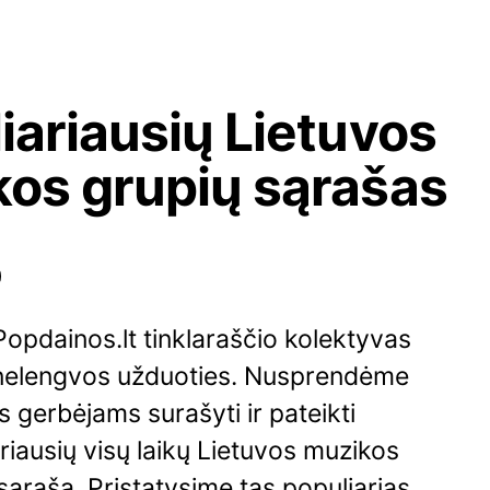
iariausių Lietuvos
os grupių sąrašas
0
Popdainos.lt tinklaraščio kolektyvas
nelengvos užduoties. Nusprendėme
 gerbėjams surašyti ir pateikti
riausių visų laikų Lietuvos muzikos
sąrašą. Pristatysime tas populiarias