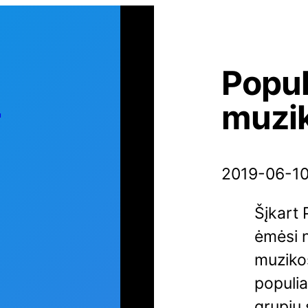
Popul
s
muzik
2019-06-1
Šįkart 
ėmėsi 
muzikos
populia
grupių 