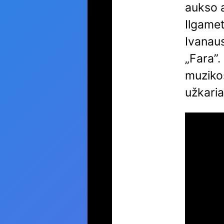
aukso 
Ilgamet
Ivanau
„Fara”.
muziko
užkaria