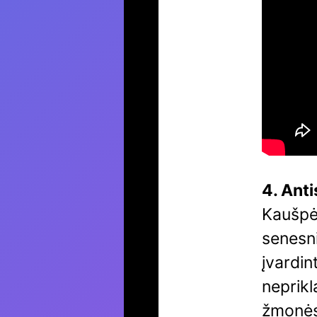
4. Anti
Kaušpėd
senesni
įvardin
neprikl
žmonės 