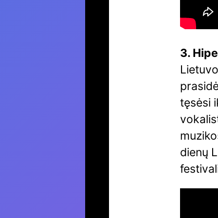
3. Hipe
Lietuvo
prasidė
tęsėsi 
vokalis
muziko
dienų 
festiva