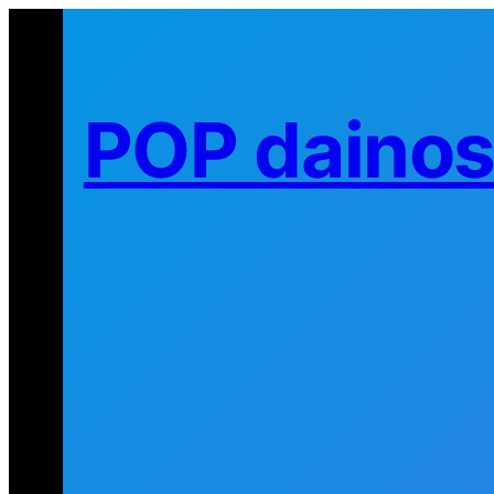
Eiti
prie
turinio
POP daino