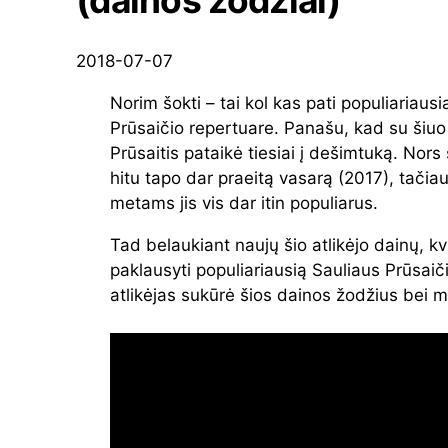
(dainos žodžiai)
2018-07-07
Norim šokti – tai kol kas pati populiariaus
Prūsaičio repertuare. Panašu, kad su šiuo 
Prūsaitis pataikė tiesiai į dešimtuką. Nors
hitu tapo dar praeitą vasarą (2017), tači
metams jis vis dar itin populiarus.
Tad belaukiant naujų šio atlikėjo dainų, k
paklausyti populiariausią Sauliaus Prūsaič
atlikėjas sukūrė šios dainos žodžius bei m