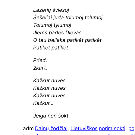
Lazerių šviesoj
Šešėliai juda tolumoj tolumoj
Tolumoj tylumoj
Jiems padės Dievas
O tau belieka patikėt patikėt
Patikėt patikėt
Pried.
2kart.
Kažkur nuves
Kažkur nuves
Kažkur nuves
Kažkur…
Jeigu nori šokt
adm
Dainų žodžiai
, 
Lietuviškos
norim sokti
, 
po