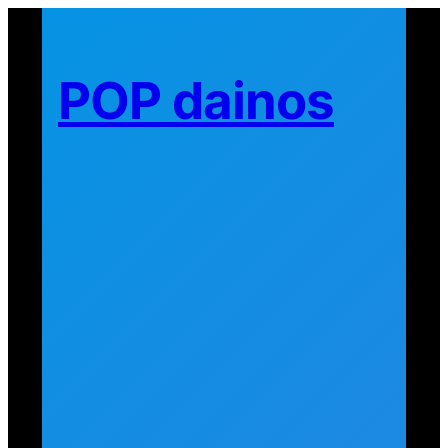
Eiti
prie
turinio
POP dainos