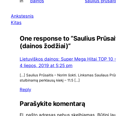
in
dainos
saulius prusait
Ankstesnis
Kitas
One response to “Saulius Prūsait
(dainos žodžiai)”
Lietuviškos dainos: Super Mega Hitai TOP 10 
4 liepos, 2019 at 5:25 pm
[…] Saulius Prūsaitis – Norim šokti. Linksmas Sauliaus Prū
stulbinamą perklausų kiekį – 11.5 […]
Reply
Parašykite komentarą
El. pašto adresas nebus skelbiamas.
Būtini la