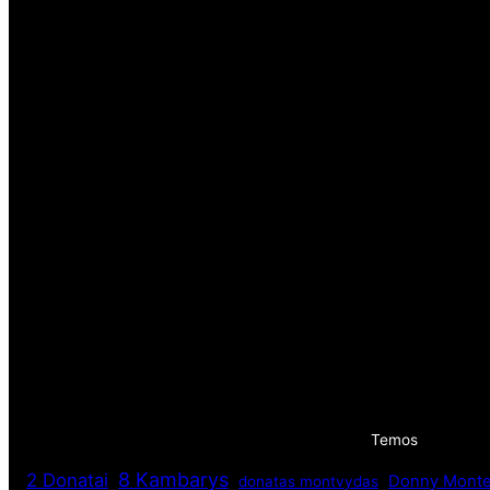
Temos
8 Kambarys
2 Donatai
Donny Monte
donatas montvydas