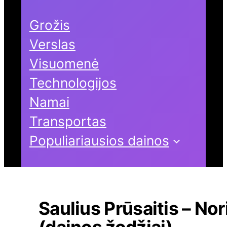
Grožis
Verslas
Visuomenė
Technologijos
Namai
Transportas
Populiariausios dainos
Saulius Prūsaitis – Nor