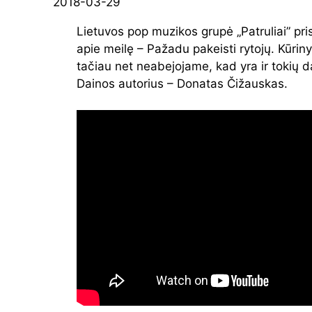
2018-03-29
Lietuvos pop muzikos grupė „Patruliai” pri
apie meilę – Pažadu pakeisti rytojų. Kūriny
tačiau net neabejojame, kad yra ir tokių 
Dainos autorius – Donatas Čižauskas.