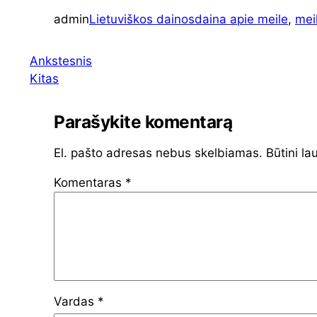
admin
Lietuviškos dainos
daina apie meile
, 
mei
Ankstesnis
Kitas
Parašykite komentarą
El. pašto adresas nebus skelbiamas.
Būtini la
Komentaras
*
Vardas
*