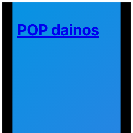
Eiti
prie
turinio
POP dainos