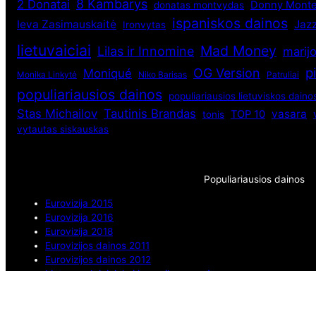
8 Kambarys
2 Donatai
Donny Monte
donatas montvydas
ispaniskos dainos
Ieva Zasimauskaitė
Jaz
Ironvytas
lietuvaiciai
Mad Money
Lilas ir Innomine
marij
p
OG Version
Moniqué
Monika Linkytė
Niko Barisas
Patruliai
populiariausios dainos
populiariausios lietuviskos daino
Stas Michailov
Tautinis Brandas
vasara
TOP 10
tonis
vytautas siskauskas
Populiariausios dainos
Eurovizija 2015
Eurovizija 2016
Eurovizija 2018
Eurovizijos dainos 2011
Eurovizijos dainos 2012
Lietuvos dainininkai ir muzikos grupės
Muzikos pasaulis
Populiariausios dainos
Rusijos dainininkai