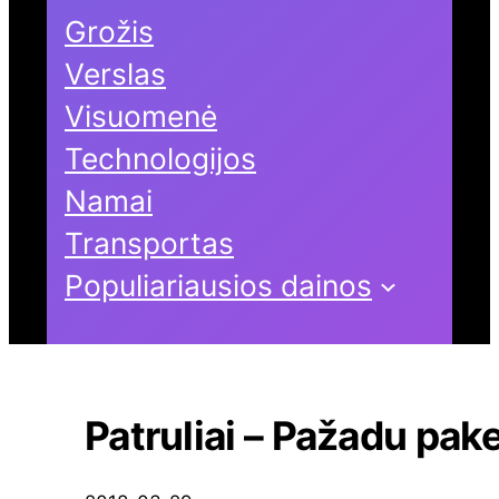
Grožis
Verslas
Visuomenė
Technologijos
Namai
Transportas
Populiariausios dainos
Patruliai – Pažadu pake