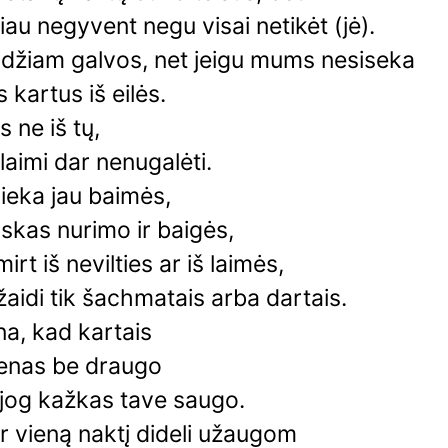
iau negyvent negu visai netikėt (jė).
idžiam galvos, net jeigu mums nesiseka
 kartus iš eilės.
 ne iš tų,
laimi dar nenugalėti.
lieka jau baimės,
skas nurimo ir baigės,
irt iš nevilties ar iš laimės,
 žaidi tik šachmatais arba dartais.
a, kad kartais
ienas be draugo
i, jog kažkas tave saugo.
 vieną naktį dideli užaugom