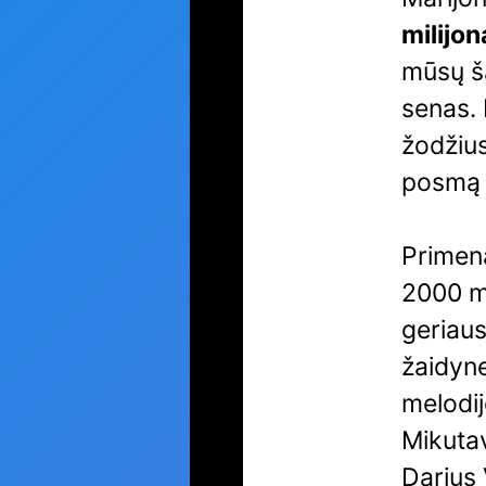
milijon
mūsų šal
senas. 
žodžius
posmą t
Primena
2000 me
geriaus
žaidyne
melodi
Mikutav
Darius 