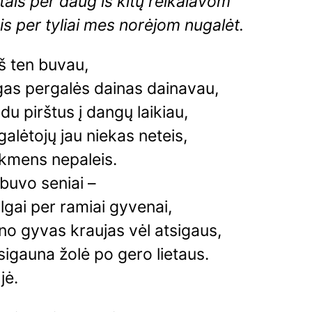
tais per daug iš kitų reikalavom
ais per tyliai mes norėjom nugalėt.
aš ten buvau,
gas pergalės dainas dainavau,
 du pirštus į dangų laikiau,
alėtojų jau niekas neteis,
akmens nepaleis.
buvo seniai –
ilgai per ramiai gyvenai,
o gyvas kraujas vėl atsigaus,
sigauna žolė po gero lietaus.
 jė.