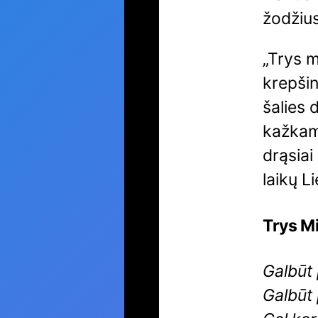
žodžius
„Trys m
krepšin
šalies 
kažkam 
drąsiai 
laikų L
Trys Mi
Galbūt 
Galbūt 