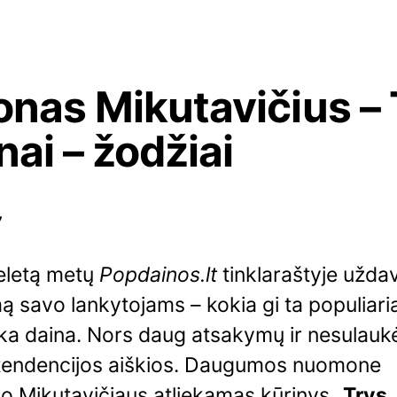
onas Mikutavičius –
nai – žodžiai
7
keletą metų
Popdainos.lt
tinklaraštyje užd
ą savo lankytojams – kokia gi ta populiari
ška daina. Nors daug atsakymų ir nesulau
 tendencijos aiškios. Daugumos nuomone
o Mikutavičiaus atliekamas kūrinys „
Trys