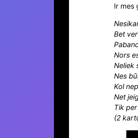
Ir mes 
Nesikan
Bet ver
Paband
Nors es
Neliek 
Nes bū
Kol nep
Net jeig
Tik pe
(2 kart