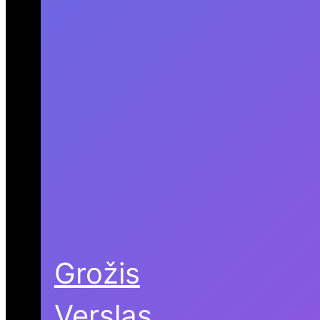
Grožis
Verslas