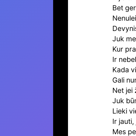
Bet ger
Nenule
Devynis
Juk mes
Kur pra
Ir nebe
Kada vi
Gali num
Net jei
Juk būn
Lieki v
Ir jaut
Mes per