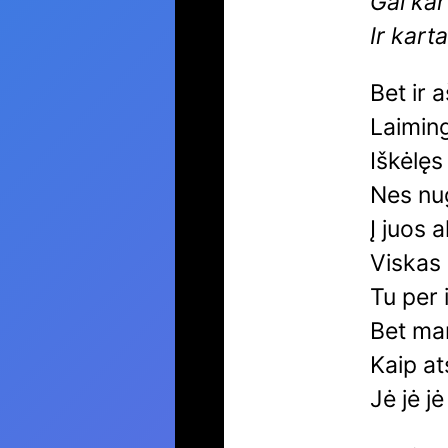
Gal kar
Ir kart
Bet ir 
Laimin
Iškėlęs
Nes nug
Į juos 
Viskas 
Tu per 
Bet man
Kaip at
Jė jė jė