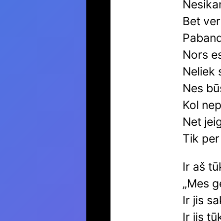
Nesikan
Bet ver
Paband
Nors es
Neliek 
Nes bū
Kol nep
Net jeig
Tik pe
Ir aš t
„Mes ge
Ir jis s
Ir jis 