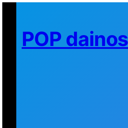
Eiti
prie
turinio
POP daino