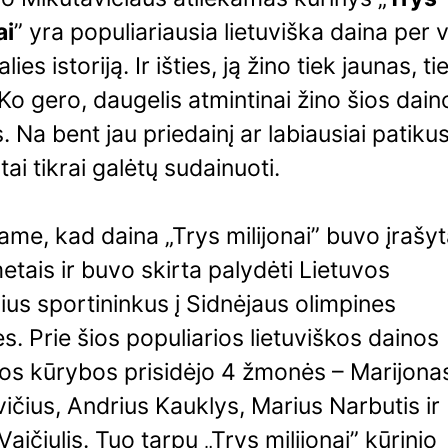
ai
” yra populiariausia lietuviška daina per 
ies istoriją. Ir išties, ją žino tiek jaunas, ti
Ko gero, daugelis atmintinai žino šios dain
. Na bent jau priedainį ar labiausiai patikus
ai tikrai galėtų sudainuoti.
me, kad daina „Trys milijonai” buvo įrašy
tais ir buvo skirta palydėti Lietuvos
ius sportininkus į Sidnėjaus olimpines
s. Prie šios populiarios lietuviškos dainos
jos kūrybos prisidėjo 4 žmonės – Marijona
ičius, Andrius Kauklys, Marius Narbutis ir
Vaičiulis. Tuo tarpu „Trys milijonai” kūrinio