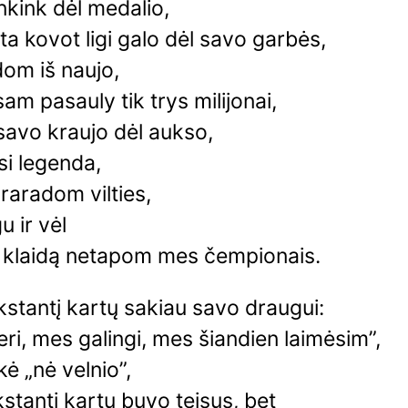
kink dėl medalio,
ta kovot ligi galo dėl savo garbės,
om iš naujo,
am pasauly tik trys milijonai,
savo kraujo dėl aukso,
si legenda,
raradom vilties,
u ir vėl
r klaidą netapom mes čempionais.
ūkstantį kartų sakiau savo draugui:
ri, mes galingi, mes šiandien laimėsim”,
akė „nė velnio”,
tūkstantį kartų buvo teisus, bet