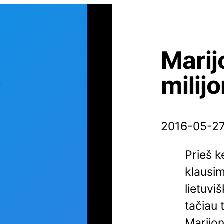
Marij
s
milijo
2016-05-2
Prieš 
klausim
lietuvi
tačiau
Marijon