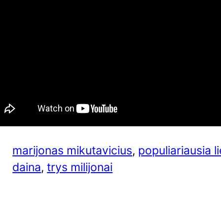
marijonas mikutavicius
, 
populiariausia l
daina
, 
trys milijonai