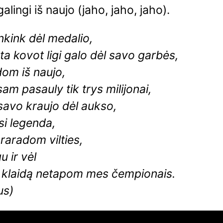
galingi iš naujo (jaho, jaho, jaho).
kink dėl medalio,
ta kovot ligi galo dėl savo garbės,
om iš naujo,
am pasauly tik trys milijonai,
savo kraujo dėl aukso,
si legenda,
raradom vilties,
u ir vėl
r klaidą netapom mes čempionais.
us)