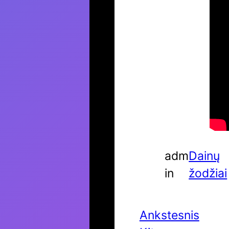
adm
Dainų
in
žodžiai
Ankstesnis