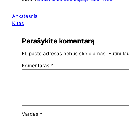
Ankstesnis
Kitas
Parašykite komentarą
El. pašto adresas nebus skelbiamas.
Būtini la
Komentaras
*
Vardas
*