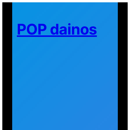
Eiti
prie
turinio
POP dainos