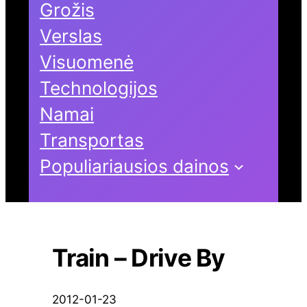
Grožis
Verslas
Visuomenė
Technologijos
Namai
Transportas
Populiariausios dainos
Train – Drive By
2012-01-23