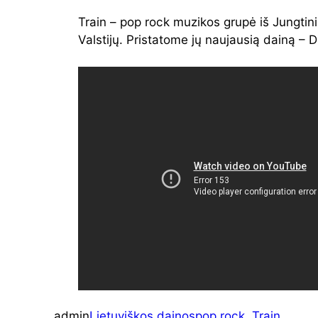
Train – pop rock muzikos grupė iš Jungtin
Valstijų. Pristatome jų naujausią dainą – D
admin
Lietuviškos dainos
pop rock
, 
Train