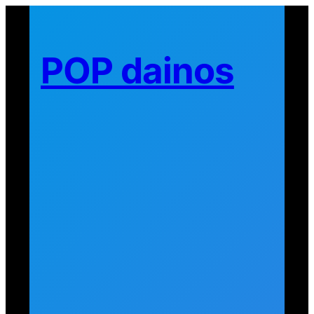
Eiti
prie
turinio
POP dainos