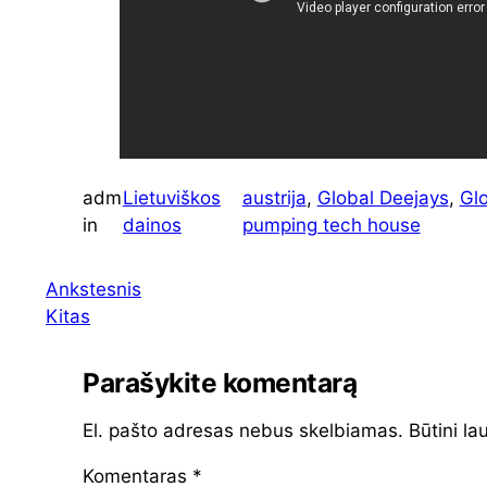
adm
Lietuviškos
austrija
, 
Global Deejays
, 
Gl
in
dainos
pumping tech house
Ankstesnis
Kitas
Parašykite komentarą
El. pašto adresas nebus skelbiamas.
Būtini la
Komentaras
*