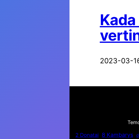
Kada 
verti
2023-03-1
Tem
8 Kambarys
2 Donatai
d