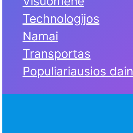
Visuomenė
Technologijos
Namai
Transportas
Populiariausios dai