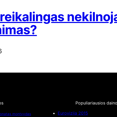
reikalingas nekilno
nimas?
6
os
Populiariausios dain
Eurovizija 2015
onatas montvydas