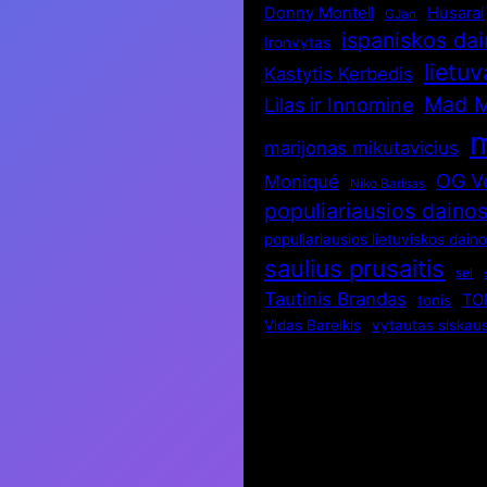
Donny Montell
Husarai
GJan
ispaniskos da
Ironvytas
lietuv
Kastytis Kerbedis
Mad 
Lilas ir Innomine
m
marijonas mikutavicius
OG V
Moniqué
Niko Barisas
populiariausios daino
populiariausios lietuviskos dain
saulius prusaitis
sel
Tautinis Brandas
TO
tonis
Vidas Bareikis
vytautas siskau