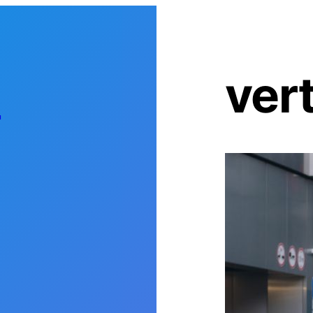
s
ver