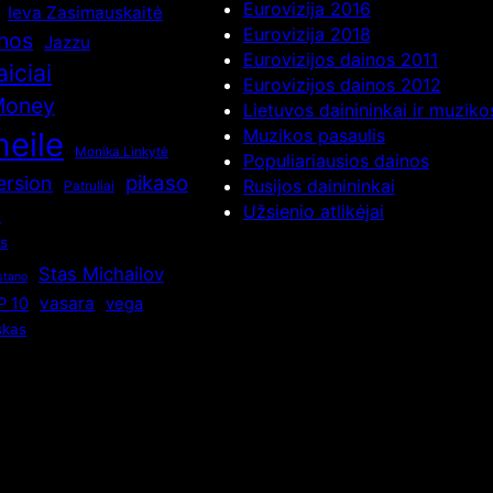
Eurovizija 2016
Ieva Zasimauskaitė
Eurovizija 2018
inos
Jazzu
Eurovizijos dainos 2011
aiciai
Eurovizijos dainos 2012
Money
Lietuvos dainininkai ir muzik
Muzikos pasaulis
eile
Monika Linkytė
Populiariausios dainos
pikaso
ersion
Rusijos dainininkai
Patruliai
s
Užsienio atlikėjai
os
Stas Michailov
stano
vasara
P 10
vega
skas