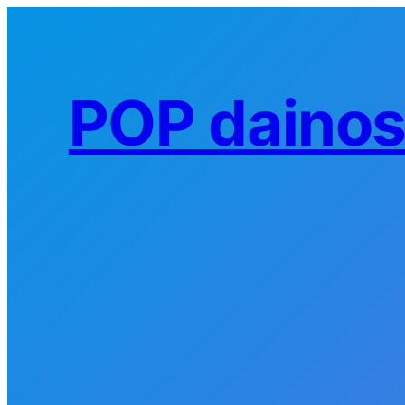
Eiti
prie
turinio
POP daino