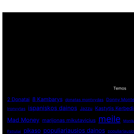
Temos
8 Kambarys
2 Donatai
Donny Monte
donatas montvydas
ispaniskos dainos
Kastytis Kerbedi
Jazzu
Ironvytas
meile
Mad Money
marijonas mikutavicius
Monik
populiariausios dainos
pikaso
populiariausio
Patruliai