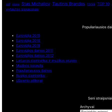
Stas Michailov
Tautinis Brandas
TOP 10
tonis
sel
stano
vytautas siskauskas
Populiariausios da
Eurovizija 2015
Eurovizija 2016
Eurovizija 2018
Eurovizijos dainos 2011
Eurovizijos dainos 2012
Lietuvos dainininkai ir muzikos grupės
Muzikos pasaulis
Populiariausios dainos
Rusijos dainininkai
Užsienio atlikėjai
Seni straipsnia
Archyvai