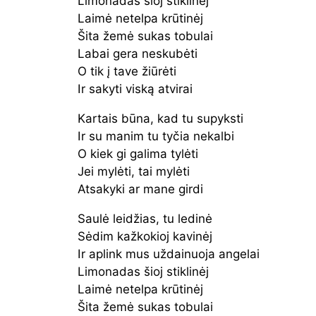
Limonadas šioj stiklinėj
Laimė netelpa krūtinėj
Šita žemė sukas tobulai
Labai gera neskubėti
O tik į tave žiūrėti
Ir sakyti viską atvirai
Kartais būna, kad tu supyksti
Ir su manim tu tyčia nekalbi
O kiek gi galima tylėti
Jei mylėti, tai mylėti
Atsakyki ar mane girdi
Saulė leidžias, tu ledinė
Sėdim kažkokioj kavinėj
Ir aplink mus uždainuoja angelai
Limonadas šioj stiklinėj
Laimė netelpa krūtinėj
Šita žemė sukas tobulai