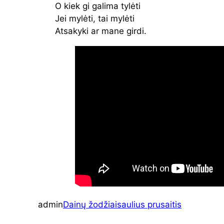
O kiek gi galima tylėti
Jei mylėti, tai mylėti
Atsakyki ar mane girdi.
admin
Dainų žodžiai
saulius prusaitis