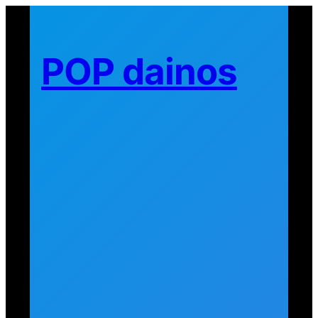
Eiti
prie
turinio
POP dainos