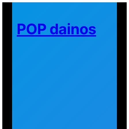
Eiti
prie
turinio
POP dainos