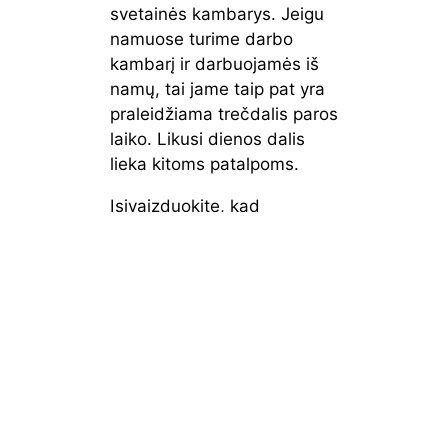
svetainės kambarys. Jeigu
namuose turime darbo
kambarį ir darbuojamės iš
namų, tai jame taip pat yra
praleidžiama trečdalis paros
laiko. Likusi dienos dalis
lieka kitoms patalpoms.
Įsivaizduokite, kad
namuose dingo elektra.
Tikriausiai daug kas sustotų
ir akimirkai gali apimti netgi
panika. Ramiai. Niekas
elektros neketina atimti.
Geriau pasirūpinkite, kad
šviesos niekuomet nestigtų
Jūsų namuose. Šią funkciją
geriausiai atliks
šviestuvai
.