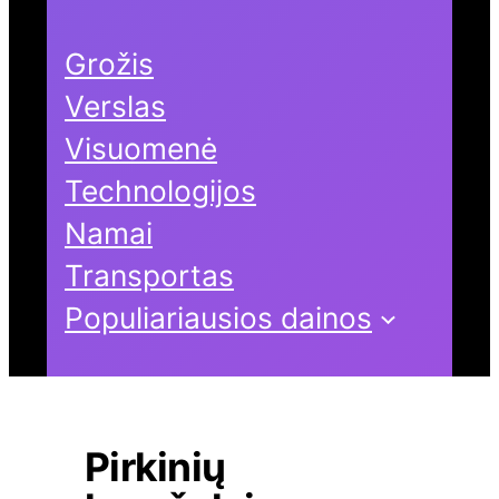
Grožis
Verslas
Visuomenė
Technologijos
Namai
Transportas
Populiariausios dainos
Pirkinių