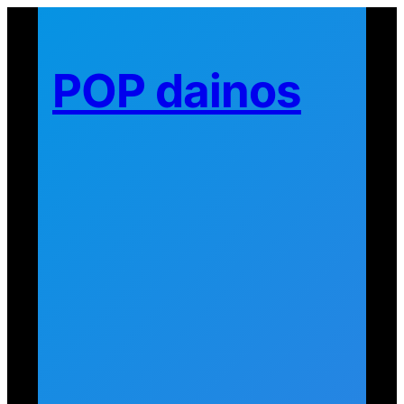
Eiti
prie
turinio
POP dainos