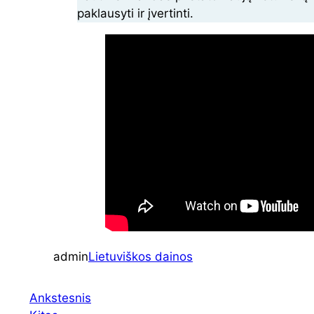
paklausyti ir įvertinti.
admin
Lietuviškos dainos
Ankstesnis