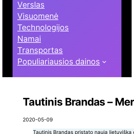
Verslas
Visuomenė
Technologijos
Namai
Transportas
Populiariausios dainos
Tautinis Brandas – Mer
2020-05-09
Tautinis Brandas pristato naują lietuvišką