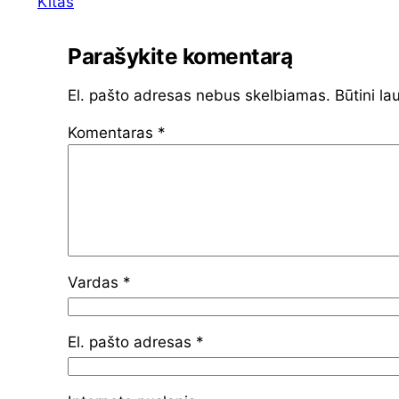
Kitas
Parašykite komentarą
El. pašto adresas nebus skelbiamas.
Būtini la
Komentaras
*
Vardas
*
El. pašto adresas
*