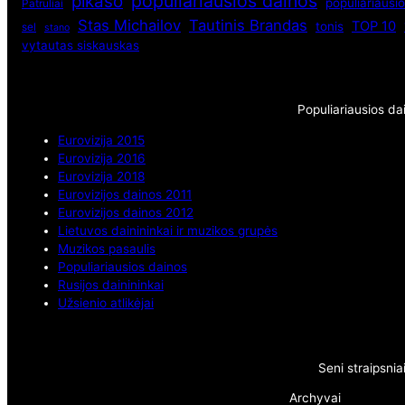
populiariausios dainos
pikaso
populiariausio
Patruliai
Stas Michailov
Tautinis Brandas
TOP 10
tonis
sel
stano
vytautas siskauskas
Populiariausios da
Eurovizija 2015
Eurovizija 2016
Eurovizija 2018
Eurovizijos dainos 2011
Eurovizijos dainos 2012
Lietuvos dainininkai ir muzikos grupės
Muzikos pasaulis
Populiariausios dainos
Rusijos dainininkai
Užsienio atlikėjai
Seni straipsnia
Archyvai