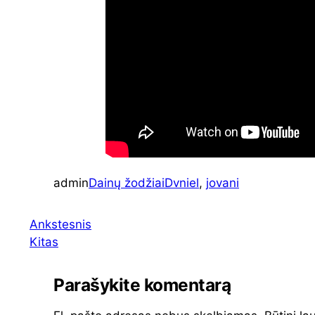
admin
Dainų žodžiai
Dvniel
, 
jovani
Ankstesnis
Kitas
Parašykite komentarą