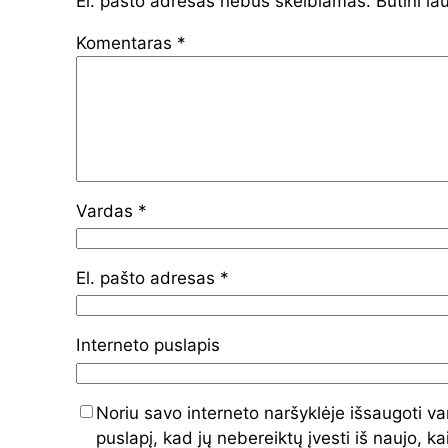
El. pašto adresas nebus skelbiamas.
Būtini la
Komentaras
*
Vardas
*
El. pašto adresas
*
Interneto puslapis
Noriu savo interneto naršyklėje išsaugoti var
puslapį, kad jų nebereiktų įvesti iš naujo, ka