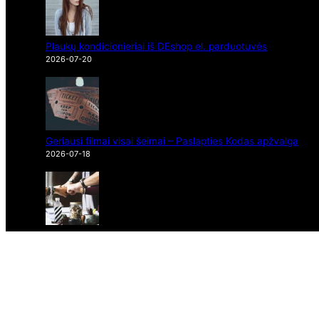
Plaukų kondicionieriai iš DEshop el. parduotuvės
2026-07-20
Geriausi filmai visai šeimai – Paslapties Kodas apžvalga
2026-07-18
Sparti dokumentų valdymo sistema Wise Docs
2026-07-17