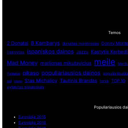
Temos
8 Kambarys
2 Donatai
Donny Monte
donatas montvydas
ispaniskos dainos
Kastytis Kerbedi
Jazzu
Ironvytas
meile
Mad Money
marijonas mikutavicius
Monik
populiariausios dainos
pikaso
populiariausio
Patruliai
Stas Michailov
Tautinis Brandas
TOP 10
tonis
sel
stano
vytautas siskauskas
Populiariausios da
Eurovizija 2015
Eurovizija 2016