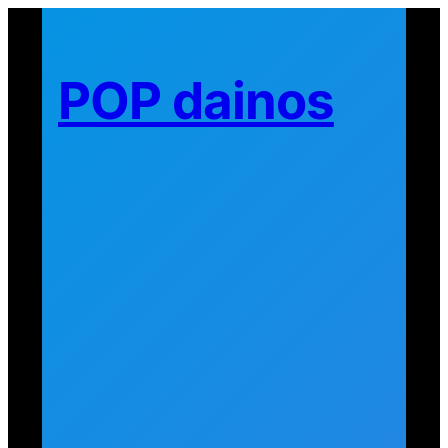
Eiti
prie
turinio
POP dainos