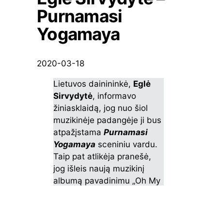
Purnamasi
Yogamaya
2020-03-18
Lietuvos dainininkė,
Eglė
Sirvydytė
, informavo
žiniasklaidą, jog nuo šiol
muzikinėje padangėje ji bus
atpažįstama
Purnamasi
Yogamaya
sceniniu vardu.
Taip pat atlikėja pranešė,
jog išleis naują muzikinį
albumą pavadinimu „Oh My
Beloved”.
ad
Lietuviško
egle sirvydyte
, 