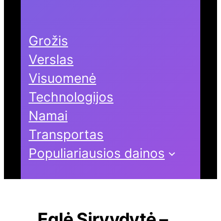
Grožis
Verslas
Visuomenė
Technologijos
Namai
Transportas
Populiariausios dainos
Eglė Sirvydytė –