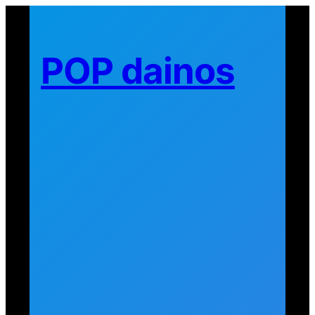
Eiti
prie
turinio
POP dainos