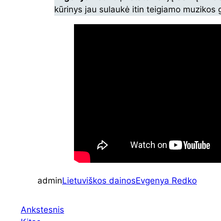
kūrinys jau sulaukė itin teigiamo muzikos 
admin
Lietuviškos dainos
Evgenya Redko
Ankstesnis