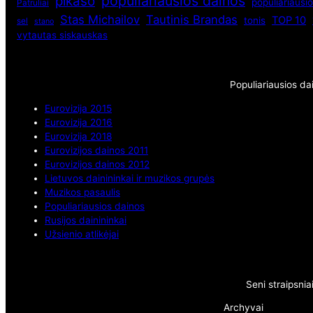
populiariausios dainos
pikaso
populiariausio
Patruliai
Stas Michailov
Tautinis Brandas
TOP 10
tonis
sel
stano
vytautas siskauskas
Populiariausios da
Eurovizija 2015
Eurovizija 2016
Eurovizija 2018
Eurovizijos dainos 2011
Eurovizijos dainos 2012
Lietuvos dainininkai ir muzikos grupės
Muzikos pasaulis
Populiariausios dainos
Rusijos dainininkai
Užsienio atlikėjai
Seni straipsnia
Archyvai