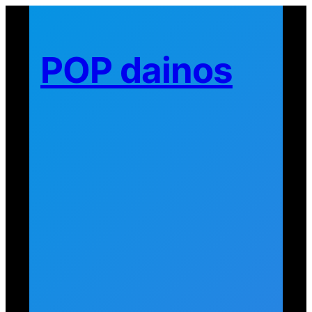
Eiti
prie
turinio
POP dainos