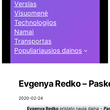
Verslas
Visuomenė
Technologijos
Namai
Transportas
Populiariausios dainos
Evgenya Redko – Pask
2020-02-24
Evgenya Redko
pristato naują dainą –
Pa