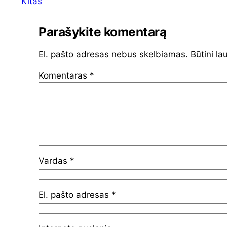
Kitas
Parašykite komentarą
El. pašto adresas nebus skelbiamas.
Būtini la
Komentaras
*
Vardas
*
El. pašto adresas
*