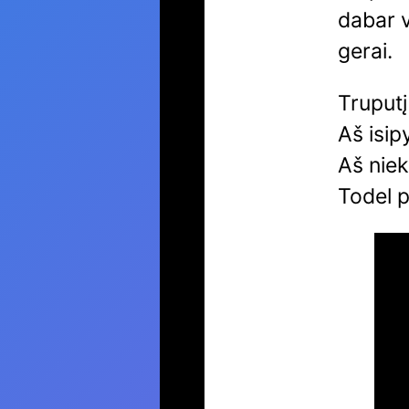
dabar 
gerai.
Truput
Aš isip
Aš niek
Todel p