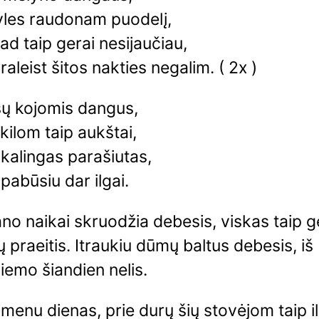
yles raudonam puodelį,
ad taip gerai nesijaučiau,
raleist šitos nakties negalim. ( 2x )
ų kojomis dangus,
ilom taip aukštai,
kalingas parašiutas,
 pabūsiu dar ilgai.
o naikai skruodžia debesis, viskas taip ge
ų praeitis. Itraukiu dūmų baltus debesis, iš
emo šiandien nelis.
imenu dienas, prie durų šių stovėjom taip il