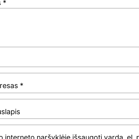
s
*
dresas
*
uslapis
 interneto naršyklėje išsaugoti vardą, el. 