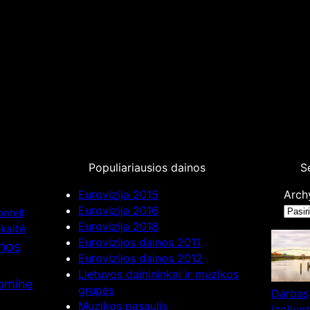
Populiariausios dainos
Se
Eurovizija 2015
Arch
Eurovizija 2016
ntell
Eurovizija 2018
kaitė
Eurovizijos dainos 2011
inos
Eurovizijos dainos 2012
Lietuvos dainininkai ir muzikos
nomine
grupės
Darbas
Muzikos pasaulis
izoliuo