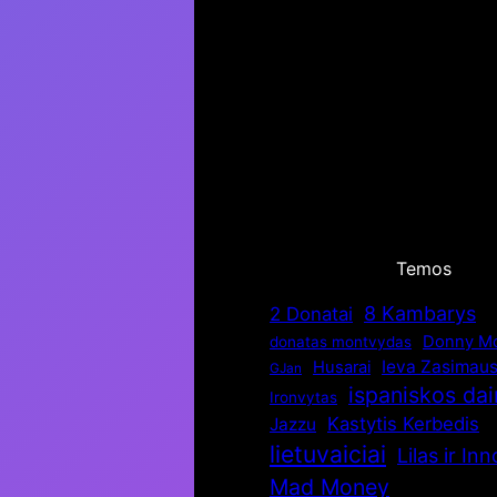
Temos
8 Kambarys
2 Donatai
Donny Mo
donatas montvydas
Ieva Zasimaus
Husarai
GJan
ispaniskos da
Ironvytas
Kastytis Kerbedis
Jazzu
lietuvaiciai
Lilas ir In
Mad Money