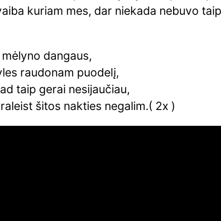
vaiba kuriam mes, dar niekada nebuvo tai
į mėlyno dangaus,
yles raudonam puodelį,
ad taip gerai nesijaučiau,
raleist šitos nakties negalim.( 2x )