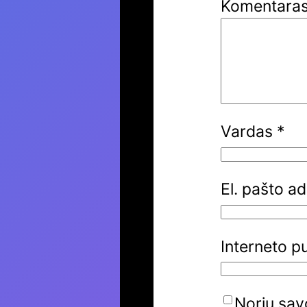
Komentara
Vardas
*
El. pašto a
Interneto p
Noriu savo