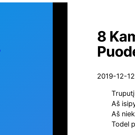
8 Ka
s
Puod
2019-12-12
Truput
Aš isip
Aš niek
Todel p