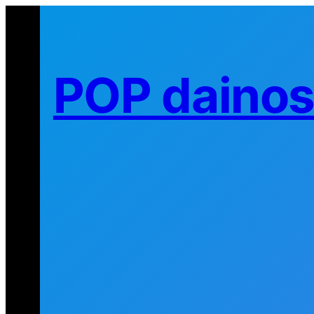
Eiti
prie
turinio
POP daino