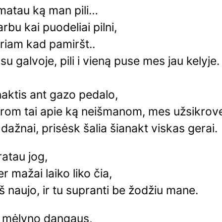
matau ką man pili…
arbu kai puodeliai pilni,
riam kad pamiršt..
u galvoje, pili i vieną puse mes jau kelyje.
naktis ant gazo pedalo,
rom tai apie ką neišmanom, mes užsikrove
 dažnai, prisėsk šalia šianakt viskas gerai.
atau jog,
 mažai laiko liko čia,
š naujo, ir tu supranti be žodžiu mane.
į mėlyno dangaus,