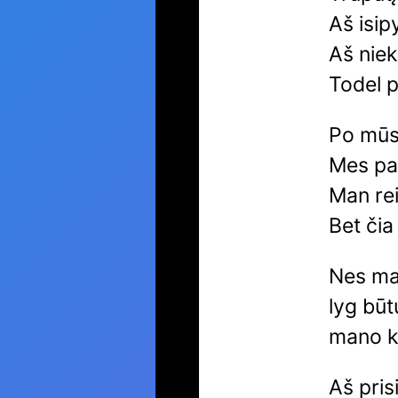
Aš isip
Aš niek
Todel p
Po mūs
Mes pak
Man rei
Bet čia
Nes man
lyg būt
mano ki
Aš pris