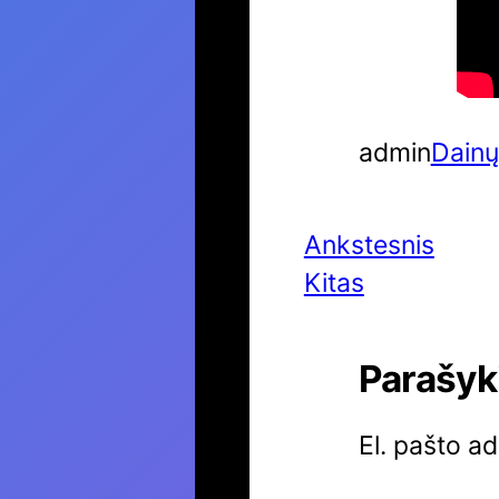
admin
Dainų
Ankstesnis
Kitas
Parašyk
El. pašto a