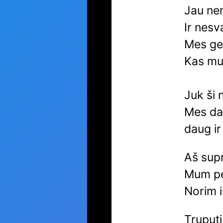
Jau ne
Ir nesv
Mes ge
Kas mus
Juk ši 
Mes da
daug ir
Aš supr
Mum per
Norim i
Truput