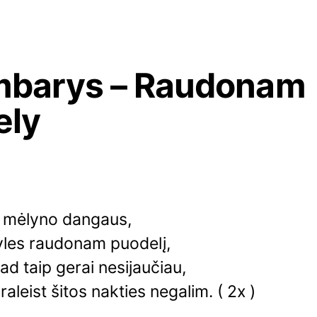
mbarys – Raudonam
ely
į mėlyno dangaus,
yles raudonam puodelį,
ad taip gerai nesijaučiau,
raleist šitos nakties negalim. ( 2x )