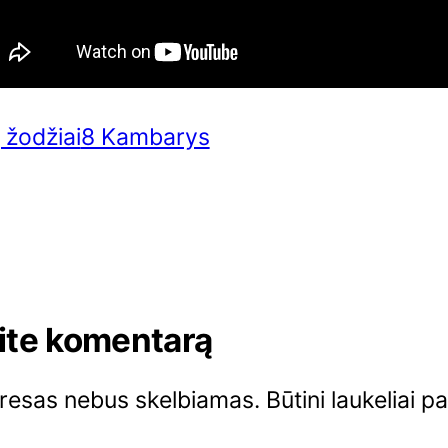
 žodžiai
8 Kambarys
ite komentarą
dresas nebus skelbiamas.
Būtini laukeliai 