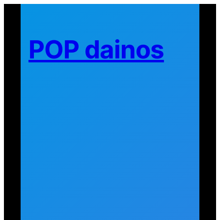
Eiti
prie
turinio
POP dainos