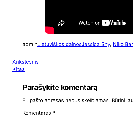
admin
Lietuviškos dainos
Jessica Shy
, 
Niko Bar
Ankstesnis
Kitas
Parašykite komentarą
El. pašto adresas nebus skelbiamas.
Būtini la
Komentaras
*