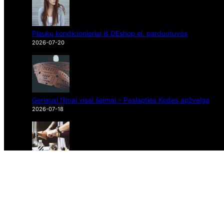
Plaukų kondicionieriai iš DEshop el. parduotuvės
2026-07-20
Geriausi filmai visai šeimai – Paslapties Kodas apžvalga
2026-07-18
Sparti dokumentų valdymo sistema Wise Docs
2026-07-17