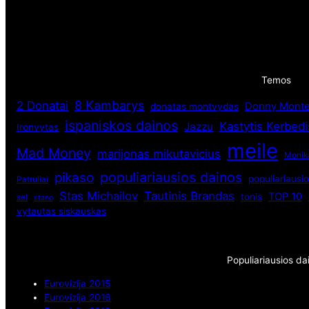
Temos
8 Kambarys
2 Donatai
Donny Monte
donatas montvydas
ispaniskos dainos
Kastytis Kerbedi
Jazzu
Ironvytas
meile
Mad Money
marijonas mikutavicius
Monik
populiariausios dainos
pikaso
populiariausio
Patruliai
Stas Michailov
Tautinis Brandas
TOP 10
tonis
sel
stano
vytautas siskauskas
Populiariausios da
Eurovizija 2015
Eurovizija 2016