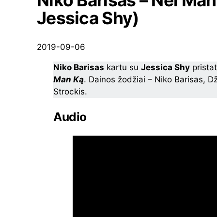
Niko Barisas – Nei Man
Jessica Shy)
2019-09-06
Niko Barisas
kartu su
Jessica Shy
prista
Man Ką
. Dainos žodžiai – Niko Barisas, D
Strockis.
Audio