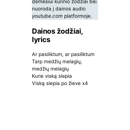
dėmesiui kūrinio žodžiai bei
nuoroda į dainos audio
youtube.com
platformoje.
Dainos žodžiai,
lyrics
Ar pasiliktum, ar pasiliktum
Tarp medžių melagių,
medžių melagių
Kurie viską slepia
Viską slepia po žieve x4
Ar tu pabėgtum, ar tu
pabėgtum
Jei lapai kalbėtų, lapai
kalbėtų
Kurie visad krenta