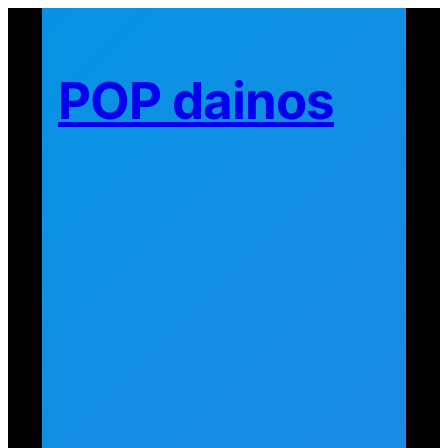
Eiti
prie
turinio
POP dainos