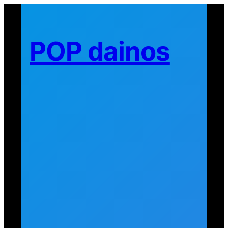
Eiti
prie
turinio
POP dainos