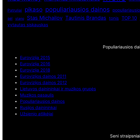
populiariausios dainos
pikaso
populiariausio
Patruliai
Stas Michailov
Tautinis Brandas
TOP 10
tonis
sel
stano
vytautas siskauskas
Populiariausios da
Eurovizija 2015
Eurovizija 2016
Eurovizija 2018
Eurovizijos dainos 2011
Eurovizijos dainos 2012
Lietuvos dainininkai ir muzikos grupės
Muzikos pasaulis
Populiariausios dainos
Rusijos dainininkai
Užsienio atlikėjai
Seni straipsnia