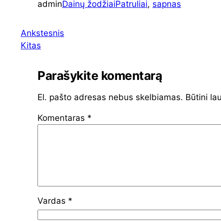
admin
Dainų žodžiai
Patruliai
, 
sapnas
Ankstesnis
Kitas
Parašykite komentarą
El. pašto adresas nebus skelbiamas.
Būtini la
Komentaras
*
Vardas
*