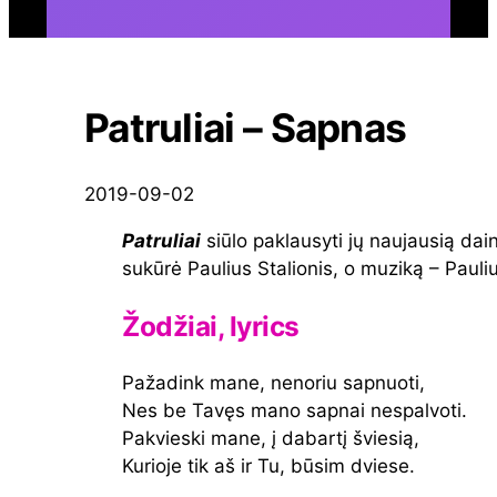
Patruliai – Sapnas
2019-09-02
Patruliai
siūlo paklausyti jų naujausią dai
sukūrė Paulius Stalionis, o muziką – Pauli
Žodžiai, lyrics
Pažadink mane, nenoriu sapnuoti,
Nes be Tavęs mano sapnai nespalvoti.
Pakvieski mane, į dabartį šviesią,
Kurioje tik aš ir Tu, būsim dviese.