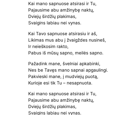
Kai mano sapnuose atsirasi ir Tu,
Pajausime abu amžinybę naktų,
Dviejų širdžių plakimas,
Svaigins labiau nei vynas.
Kai Tavo sapnuose atsirasiu ir aš,
Likimas mus abu į žvaigždes nusineš,
Ir neieškosim rakto,
Pabus iš mūsų sapno, meilės sapno.
Pažadink mane, švelniai apkabinki,
Nes be Tavęs mano sapnai apgaulingi.
Pakvieski mane, į mudviejų puotą,
Kurioje esi tik Tu – nesapnuota.
Kai mano sapnuose atsirasi ir Tu,
Pajausime abu amžinybę naktų,
Dviejų širdžių plakimas,
Svaigins labiau nei vynas.