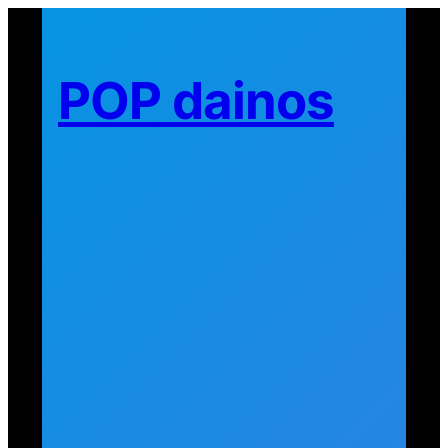
Eiti
prie
turinio
POP dainos