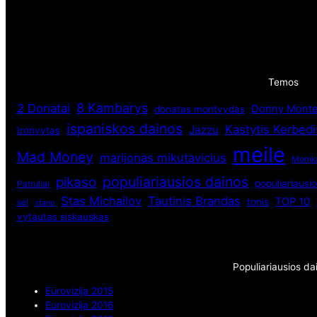
Temos
8 Kambarys
2 Donatai
Donny Monte
donatas montvydas
ispaniskos dainos
Kastytis Kerbedi
Jazzu
Ironvytas
meile
Mad Money
marijonas mikutavicius
Monik
populiariausios dainos
pikaso
populiariausio
Patruliai
Stas Michailov
Tautinis Brandas
TOP 10
tonis
sel
stano
vytautas siskauskas
Populiariausios da
Eurovizija 2015
Eurovizija 2016