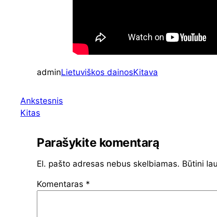
admin
Lietuviškos dainos
Kitava
Ankstesnis
Kitas
Parašykite komentarą
El. pašto adresas nebus skelbiamas.
Būtini la
Komentaras
*