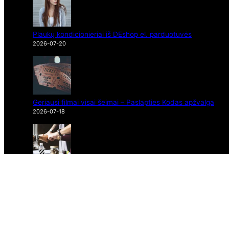
Plaukų kondicionieriai iš DEshop el. parduotuvės
2026-07-20
Geriausi filmai visai šeimai – Paslapties Kodas apžvalga
2026-07-18
Sparti dokumentų valdymo sistema Wise Docs
2026-07-17