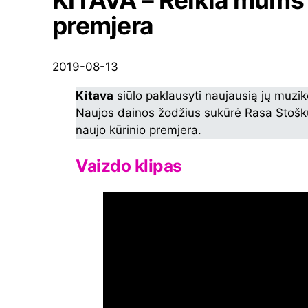
KITAVA – Reikia mums 
premjera
2019-08-13
Kitava
siūlo paklausyti naujausią jų muzik
Naujos dainos žodžius sukūrė Rasa Stošku
naujo kūrinio premjera.
Vaizdo klipas