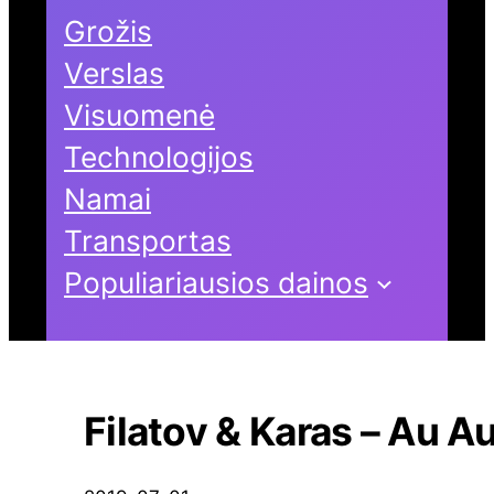
Grožis
Verslas
Visuomenė
Technologijos
Namai
Transportas
Populiariausios dainos
Filatov & Karas – Au A