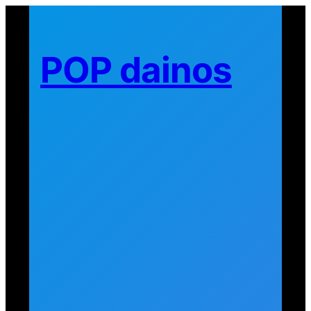
Eiti
prie
turinio
POP dainos