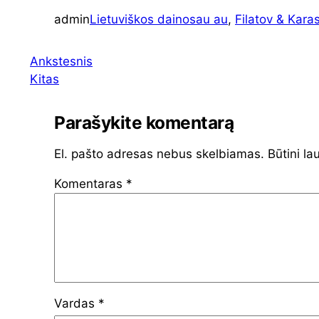
admin
Lietuviškos dainos
au au
, 
Filatov & Kara
Ankstesnis
Kitas
Parašykite komentarą
El. pašto adresas nebus skelbiamas.
Būtini la
Komentaras
*
Vardas
*