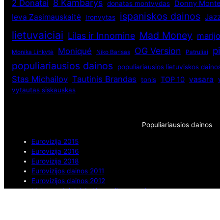
8 Kambarys
2 Donatai
Donny Monte
donatas montvydas
ispaniskos dainos
Ieva Zasimauskaitė
Jaz
Ironvytas
lietuvaiciai
Mad Money
Lilas ir Innomine
marij
p
OG Version
Moniqué
Monika Linkytė
Niko Barisas
Patruliai
populiariausios dainos
populiariausios lietuviskos daino
Stas Michailov
Tautinis Brandas
vasara
TOP 10
tonis
vytautas siskauskas
Populiariausios dainos
Eurovizija 2015
Eurovizija 2016
Eurovizija 2018
Eurovizijos dainos 2011
Eurovizijos dainos 2012
Lietuvos dainininkai ir muzikos grupės
Muzikos pasaulis
Populiariausios dainos
Rusijos dainininkai