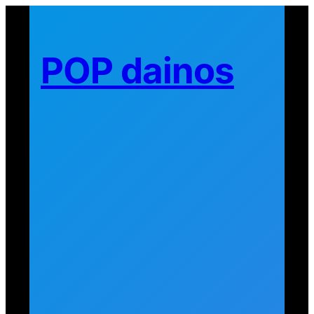
Eiti
prie
turinio
POP dainos