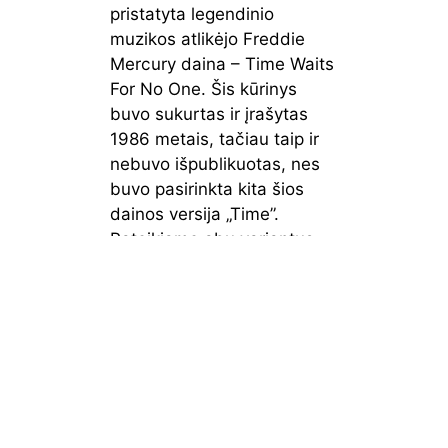
pristatyta legendinio
muzikos atlikėjo Freddie
Mercury daina – Time Waits
For No One. Šis kūrinys
buvo sukurtas ir įrašytas
1986 metais, tačiau taip ir
nebuvo išpublikuotas, nes
buvo pasirinkta kita šios
dainos versija „Time”.
Pateikiame abu variantus
palyginimui.
Freddie Mercury – Time
Waits For No One
https://youtu.be/LGjt291CO
a0