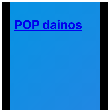
Eiti
prie
turinio
POP dainos