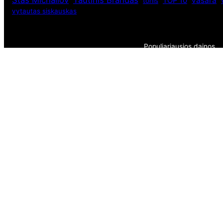
vasara
TOP 10
tonis
vytautas siskauskas
Populiariausios dainos
Eurovizija 2015
Eurovizija 2016
Eurovizija 2018
Eurovizijos dainos 2011
Eurovizijos dainos 2012
Lietuvos dainininkai ir muzikos grupės
Muzikos pasaulis
Populiariausios dainos
Rusijos dainininkai
Užsienio atlikėjai
Seni straipsniai
Archyvai