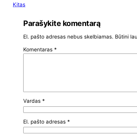
Kitas
Parašykite komentarą
El. pašto adresas nebus skelbiamas.
Būtini la
Komentaras
*
Vardas
*
El. pašto adresas
*