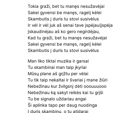
Tokia graži, bet tu manęs nesužavėjai
Sakei gyvensi be manęs, ragelį kėlei
Skambutis į duris tu stovi susivėlus
Ir vėl ir vėl juk aš senai tave įspėjau(įspėj
Įskaudinėjau aš ko gero negirdėjau,
Kad tu graži, bet tu manęs nesužavėjai
Sakei gyvensi be manęs, ragelį kėlei
Skambutis į duris tu stovi susivėlus
Man liko tiktai muzika ir garsai
Tu skambinai man taip įkyriai
Mūsų plane aš grįžtu per vėlai
Tu tik taip nekaltai ir švariai į mane žiūri
Nebežinau kur žvilgsnį dėti ooouuuooo
Nebežinau ką sakyt reikės kai tu grįši
Tu be signalo uždariau angai
Ši aplinka tapo per daug nuodinga
Į duris skambinu, o tu atidarai