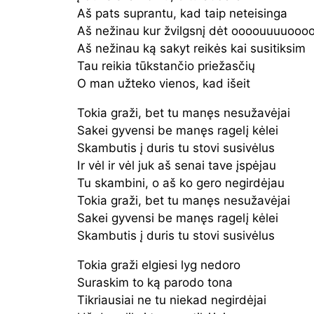
Aš pats suprantu, kad taip neteisinga
Aš nežinau kur žvilgsnį dėt oooouuuuooo
Aš nežinau ką sakyt reikės kai susitiksim
Tau reikia tūkstančio priežasčių
O man užteko vienos, kad išeit
Tokia graži, bet tu manęs nesužavėjai
Sakei gyvensi be manęs ragelį kėlei
Skambutis į duris tu stovi susivėlus
Ir vėl ir vėl juk aš senai tave įspėjau
Tu skambini, o aš ko gero negirdėjau
Tokia graži, bet tu manęs nesužavėjai
Sakei gyvensi be manęs ragelį kėlei
Skambutis į duris tu stovi susivėlus
Tokia graži elgiesi lyg nedoro
Suraskim to ką parodo tona
Tikriausiai ne tu niekad negirdėjai