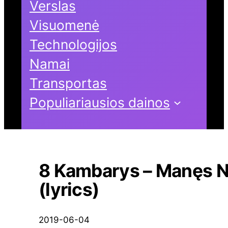
Verslas
Visuomenė
Technologijos
Namai
Transportas
Populiariausios dainos
8 Kambarys – Manęs N
(lyrics)
2019-06-04