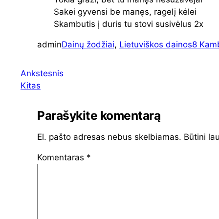
Sakei gyvensi be manęs, ragelį kėlei
Skambutis į duris tu stovi susivėlus 2x
admin
Dainų žodžiai
, 
Lietuviškos dainos
8 Kam
Ankstesnis
Kitas
Parašykite komentarą
El. pašto adresas nebus skelbiamas.
Būtini la
Komentaras
*