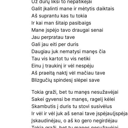
Už durų liksi to nepatikėjai
Galit įkalinti mane ir mėtytis daiktais
Aš suprantu kas tu tokia
Ir kai man šitaip pasibaigs
Mane įspėjo tavo draugai senai
Jau perpratau tave
Gali jau eiti per duris
Daugiau juk nematysi manęs čia
Tau vis kartot tu vis netiki
Einu į traukinį ir vėl nespėju
Aš praeitą naktį vėl mačiau tave
Blizgučių spindesį slėpei save
Tokia graži, bet tu manęs nesužavėjai
Sakei gyvensi be manęs, ragelį kėlei
Skambutis į duris tu stovi susivėlus
Ir vėl ir vėl juk aš senai tave įspėjau(įspėj
Įskaudinėjau, o aš ko gero negirdėjau
Tokia graži, bet tu manęs nesužavėjai