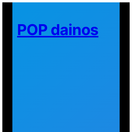
Eiti
prie
turinio
POP dainos