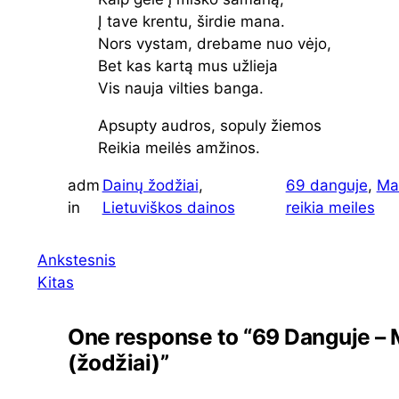
Į tave krentu, širdie mana.
Nors vystam, drebame nuo vėjo,
Bet kas kartą mus užlieja
Vis nauja vilties banga.
Apsupty audros, sopuly žiemos
Reikia meilės amžinos.
adm
Dainų žodžiai
, 
69 danguje
, 
Man
in
Lietuviškos dainos
reikia meiles
Ankstesnis
Kitas
One response to “69 Danguje – M
(žodžiai)”