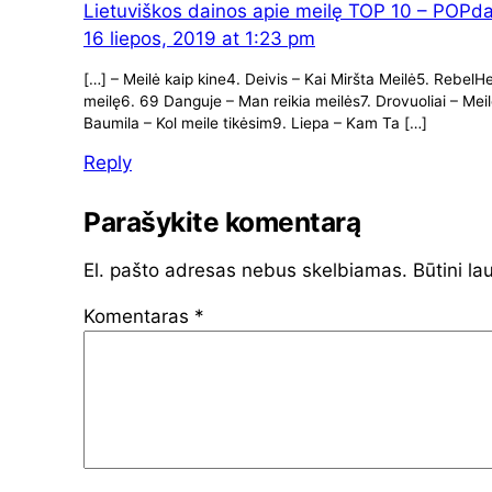
Lietuviškos dainos apie meilę TOP 10 – POPda
16 liepos, 2019 at 1:23 pm
[…] – Meilė kaip kine4. Deivis – Kai Miršta Meilė5. RebelH
meilę6. 69 Danguje – Man reikia meilės7. Drovuoliai – Mei
Baumila – Kol meile tikėsim9. Liepa – Kam Ta […]
Reply
Parašykite komentarą
El. pašto adresas nebus skelbiamas.
Būtini la
Komentaras
*