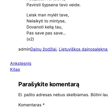
Pavirsti šypsena tavo veide.
Leisk man mylėt tave,
Nelaikyti to mintyse,
Dovanoti kelią tau,
Pas save pas save…
(x2)
admin
Dainų žodžiai
, 
Lietuviškos dainos
alekna
Ankstesnis
Kitas
Parašykite komentarą
El. pašto adresas nebus skelbiamas.
Būtini la
Komentaras
*