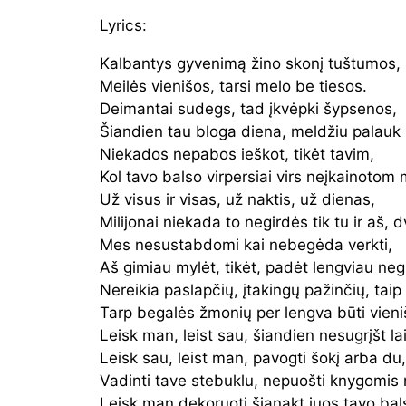
Lyrics:
Kalbantys gyvenimą žino skonį tuštumos,
Meilės vienišos, tarsi melo be tiesos.
Deimantai sudegs, tad įkvėpki šypsenos,
Šiandien tau bloga diena, meldžiu palauk 
Niekados nepabos ieškot, tikėt tavim,
Kol tavo balso virpersiai virs neįkainotom 
Už visus ir visas, už naktis, už dienas,
Milijonai niekada to negirdės tik tu ir aš, 
Mes nesustabdomi kai nebegėda verkti,
Aš gimiau mylėt, tikėt, padėt lengviau ne
Nereikia paslapčių, įtakingų pažinčių, taip
Tarp begalės žmonių per lengva būti vieni
Leisk man, leist sau, šiandien nesugrįšt la
Leisk sau, leist man, pavogti šokį arba du,
Vadinti tave stebuklu, nepuošti knygomis
Leisk man dekoruoti šianakt juos tavo bal