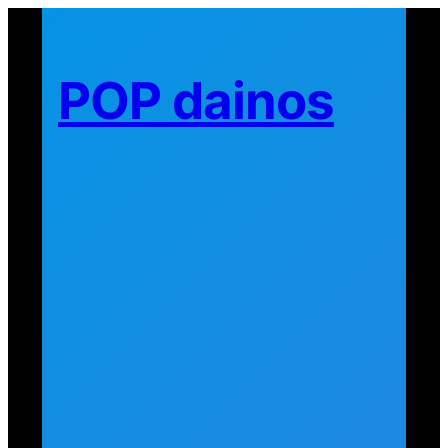
Eiti
prie
turinio
POP dainos