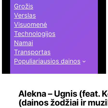
Grožis
Verslas
Visuomenė
Technologijos
Namai
Transportas
Populiariausios dainos
Alekna – Ugnis (feat. K
(dainos žodžiai ir muz