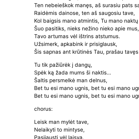
Ten nebeieškok manęs, aš surasiu pats s
Raidėmis dainose, ten aš saugosiu tave,
Kol baigsis mano atmintis, Tu mano naktų 
Šuo pasitiks, nieks nežino nieko apie mus,
Tavo artumas vėl ištrins atstumus.
Užsimerk, apkabink ir prisiglausk,
Šis sapnas ant krūtinės Tau, prašau tavę
Tu tik pažiūrėk į dangų,
Spėk ką žada mums ši naktis…
Šaltis persmelkė man delnus,
Bet tu esi mano ugnis, bet tu esi mano u
Bet tu esi mano ugnis, bet tu esi mano u
chorus:
Leisk man mylėt tave,
Nelaikyti to mintyse,
Pasijausti vėl laisva,