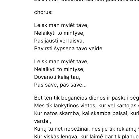
chorus:
Leisk man mylėt tave,
Nelaikyti to mintyse,
Pasijausti vėl laisva,
Pavirsti šypsena tavo veide.
Leisk man mylėt tave,
Nelaikyti to mintyse,
Dovanoti kelią tau,
Pas save, pas save…
Bet ten tik bėgančios dienos ir paskui b
Mes tik lankytinos vietos, kur vėl kartojas
Kur natos skamba, kai skamba balsai, kur
vardai,
Kurių tu net nebežinai, nes jie tik reklamų 
Kur viskas lengva, kur laimė dar tik planuo