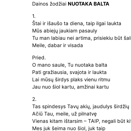
Dainos žodžiai
NUOTAKA BALTA
1.
Štai ir išaušo ta diena, taip ilgai laukta
Mūs abiejų jaukiam pasauly
Tu man labiau nei artima, prisiekiu būt šal
Meile, dabar ir visada
Pried.
O mano saule, Tu nuotaka balta
Pati gražiausia, svajota ir laukta
Lai mūsų širdys plaks vienu ritmu
Jau nuo šiol kartu, amžinai kartu
2.
Tas spindesys Tavų akių, jaudulys širdžių
Ačiū Tau, meile, už pilnatvę
Vienas kitam ištarsim – TAIP, negali būt ki
Mes juk šeima nuo šiol, juk taip