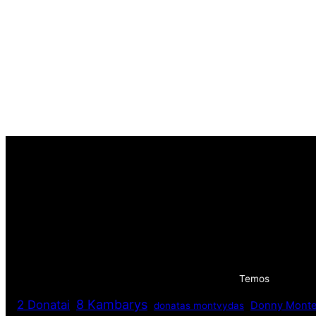
Temos
8 Kambarys
2 Donatai
Donny Monte
donatas montvydas