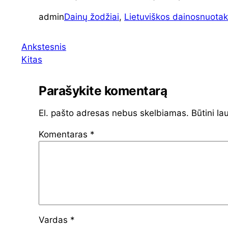
admin
Dainų žodžiai
, 
Lietuviškos dainos
nuotak
Ankstesnis
Kitas
Parašykite komentarą
El. pašto adresas nebus skelbiamas.
Būtini la
Komentaras
*
Vardas
*