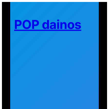
Eiti
prie
turinio
POP dainos