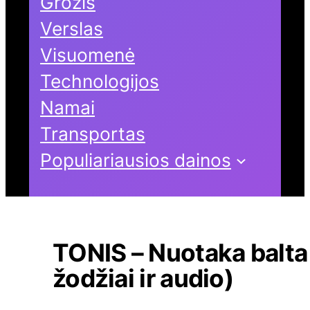
Grožis
Verslas
Visuomenė
Technologijos
Namai
Transportas
Populiariausios dainos
TONIS – Nuotaka balta
žodžiai ir audio)