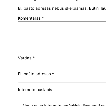
El. pašto adresas nebus skelbiamas.
Būtini la
Komentaras
*
Vardas
*
El. pašto adresas
*
Interneto puslapis
Noriu savo interneto naršyklėje išsaugoti va