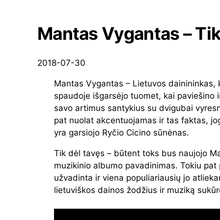
Mantas Vygantas – Tik
2018-07-30
Mantas Vygantas – Lietuvos dainininkas, k
spaudoje išgarsėjo tuomet, kai paviešino 
savo artimus santykius su dvigubai vyres
pat nuolat akcentuojamas ir tas faktas, 
yra garsiojo Ryčio Cicino sūnėnas.
Tik dėl tavęs – būtent toks bus naujojo 
muzikinio albumo pavadinimas. Tokiu pat
užvadinta ir viena populiariausių jo atliek
lietuviškos dainos žodžius ir muziką sukū