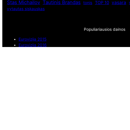
Stas Michailov
Tautinis Brandas
vasara
TOP 10
tonis
vytautas siskauskas
Populiariausios dainos
Eurovizija 2015
Eurovizija 2016
Eurovizija 2018
Eurovizijos dainos 2011
Eurovizijos dainos 2012
Lietuvos dainininkai ir muzikos grupės
Muzikos pasaulis
Populiariausios dainos
Rusijos dainininkai
Užsienio atlikėjai
Seni straipsniai
Archyvai