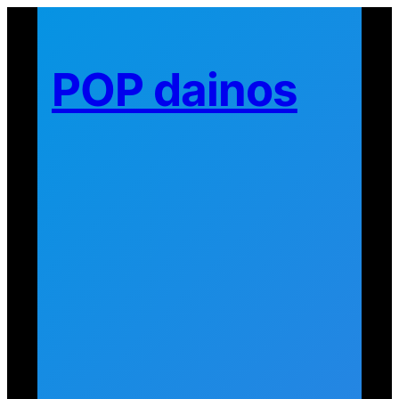
Eiti
prie
turinio
POP dainos