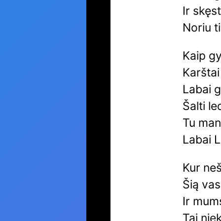
Ir skęs
Noriu t
Kaip g
Karštai
Labai g
Šalti le
Tu man
Labai 
Kur neš
Šią vas
Ir mums
Tai nie