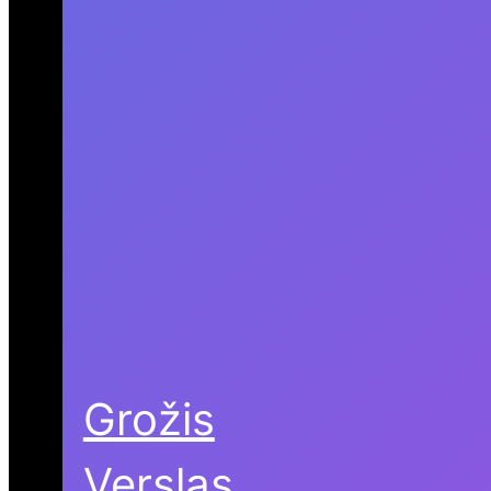
Grožis
Verslas