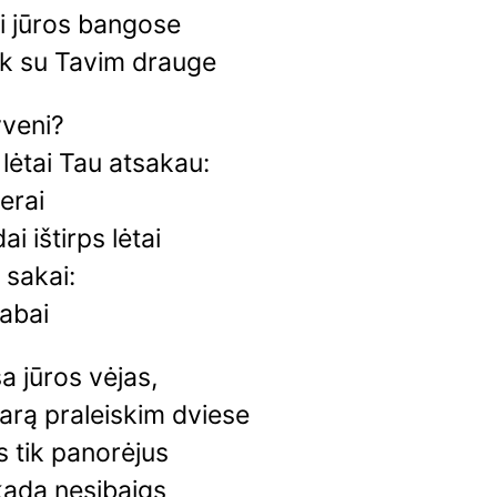
ti jūros bangose
ik su Tavim drauge
yveni?
 lėtai Tau atsakau:
erai
dai ištirps lėtai
 sakai:
Labai
a jūros vėjas,
arą praleiskim dviese
 tik panorėjus
kada nesibaigs