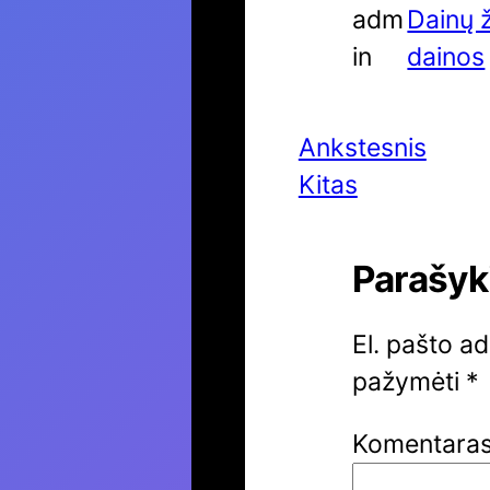
adm
Dainų 
in
dainos
Ankstesnis
Kitas
Parašyk
El. pašto a
pažymėti
*
Komentara