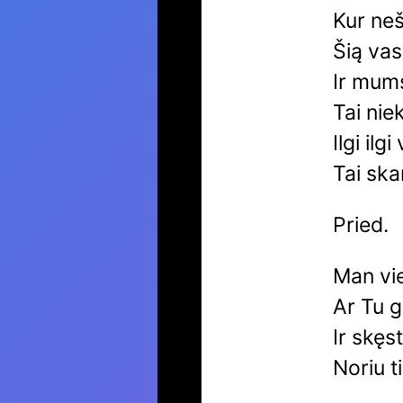
Kur neš
Šią vas
Ir mums
Tai nie
Ilgi ilg
Tai sk
Pried.
Man vi
Ar Tu g
Ir skęs
Noriu t