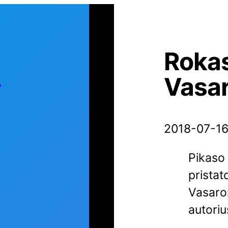
Rokas
s
Vasa
2018-07-1
Pikaso
pristato
Vasaros
autoriu