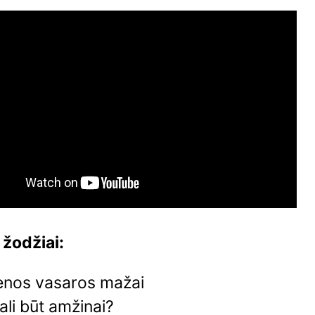
 žodžiai:
enos vasaros mažai
ali būt amžinai?