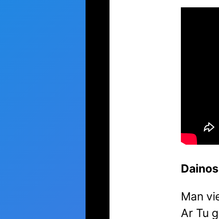
Dainos
Man vi
Ar Tu g