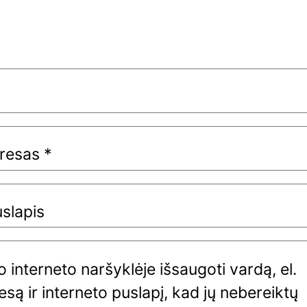
dresas
*
uslapis
 interneto naršyklėje išsaugoti vardą, el.
są ir interneto puslapį, kad jų nebereiktų