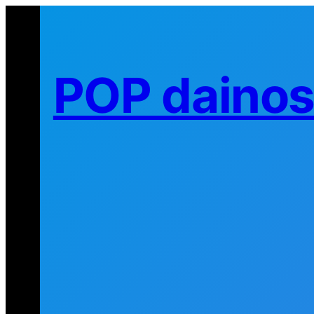
Eiti
prie
turinio
POP daino