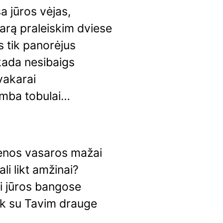
a jūros vėjas,
arą praleiskim dviese
 tik panorėjus
kada nesibaigs
i vakarai
amba tobulai…
enos vasaros mažai
ali likt amžinai?
ti jūros bangose
ik su Tavim drauge