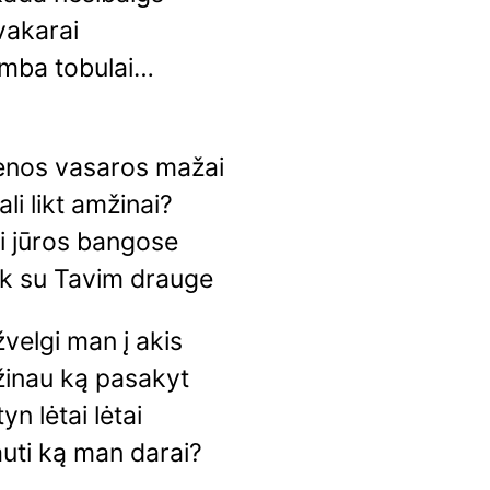
i vakarai
amba tobulai…
enos vasaros mažai
ali likt amžinai?
ti jūros bangose
ik su Tavim drauge
žvelgi man į akis
žinau ką pasakyt
yn lėtai lėtai
auti ką man darai?