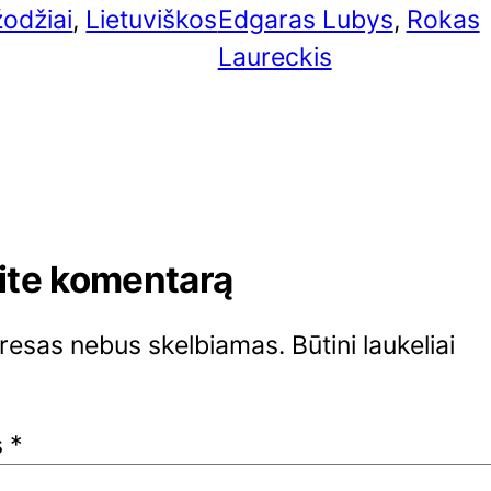
žodžiai
, 
Lietuviškos
Edgaras Lubys
, 
Rokas
Laureckis
ite komentarą
dresas nebus skelbiamas.
Būtini laukeliai
s
*