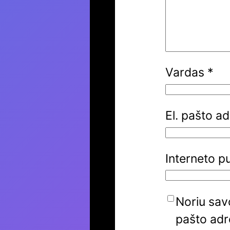
Vardas
*
El. pašto a
Interneto p
Noriu savo
pašto adre