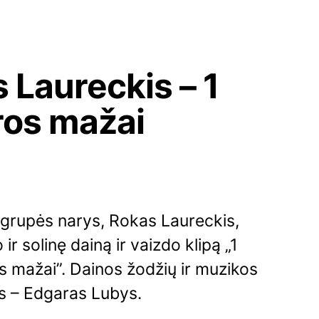
 Laureckis – 1
ros mažai
6
 grupės narys, Rokas Laureckis,
 ir solinę dainą ir vaizdo klipą „1
 mažai”. Dainos žodžių ir muzikos
s – Edgaras Lubys.