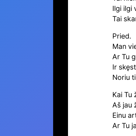
Ilgi ilg
Tai sk
Pried.
Man vi
Ar Tu g
Ir skęs
Noriu t
Kai Tu 
Aš jau 
Einu art
Ar Tu j