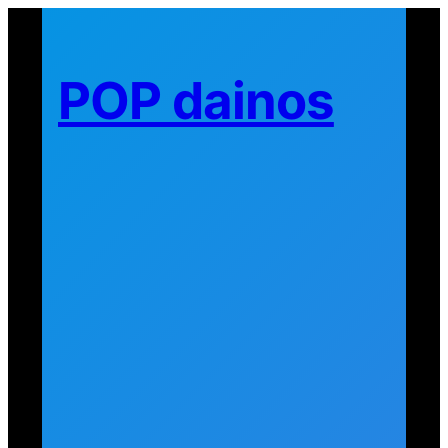
Eiti
prie
turinio
POP dainos