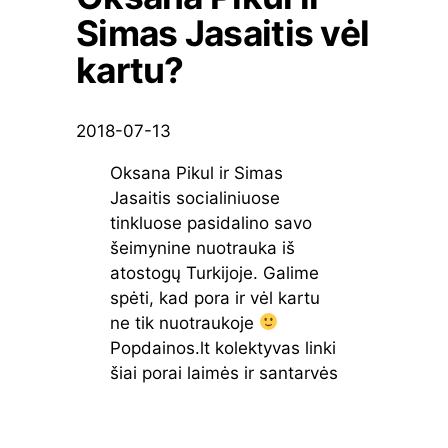
Simas Jasaitis vėl
kartu?
2018-07-13
Oksana Pikul ir Simas
Jasaitis socialiniuose
tinkluose pasidalino savo
šeimynine nuotrauka iš
atostogų Turkijoje. Galime
spėti, kad pora ir vėl kartu
ne tik nuotraukoje
Popdainos.lt kolektyvas linki
šiai porai laimės ir santarvės
admi
Lietuviškos
oksana