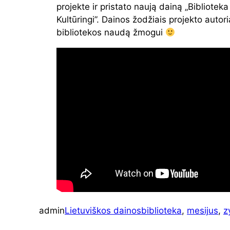
projekte ir pristato naują dainą „Biblioteka |
Kultūringi”. Dainos žodžiais projekto autor
bibliotekos naudą žmogui
admin
Lietuviškos dainos
biblioteka
, 
mesijus
, 
z