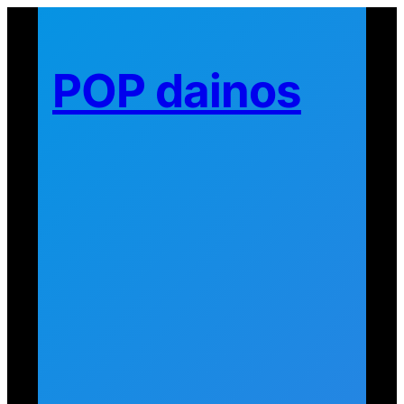
Eiti
prie
turinio
POP dainos