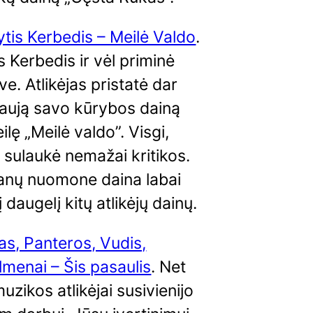
ytis Kerbedis – Meilė Valdo
.
s Kerbedis ir vėl priminė
ve. Atlikėjas pristatė dar
naują savo kūrybos dainą
ilę „Meilė valdo”. Visgi,
 sulaukė nemažai kritikos.
nų nuomone daina labai
į daugelį kitų atlikėjų dainų.
s, Panteros, Vudis,
menai – Šis pasaulis
. Net
muzikos atlikėjai susivienijo