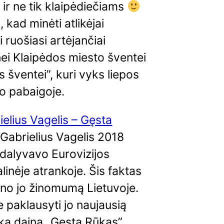
 ir ne tik klaipėdiečiams
 kad minėti atlikėjai
i ruošiasi artėjančiai
nei Klaipėdos miesto šventei
s šventei”, kuri vyks liepos
o pabaigoje.
ielius Vagelis – Gęsta
 Gabrielius Vagelis 2018
dalyvavo Eurovizijos
linėje atrankoje. Šis faktas
ino jo žinomumą Lietuvoje.
 paklausyti jo naujausią
šką dainą „Gęsta Rūkas”.