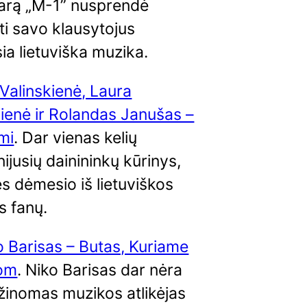
sarą „M-1” nusprendė
ti savo klausytojus
ia lietuviška muzika.
 Valinskienė, Laura
ienė ir Rolandas Janušas –
mi
. Dar vienas kelių
nijusių dainininkų kūrinys,
s dėmesio iš lietuviškos
s fanų.
o Barisas – Butas, Kuriame
om
. Niko Barisas dar nėra
 žinomas muzikos atlikėjas