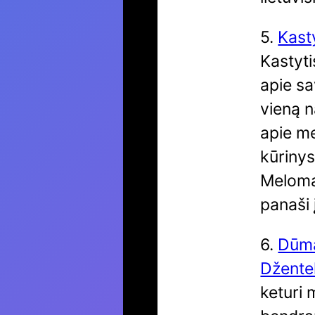
5.
Kast
Kastyti
apie sa
vieną 
apie me
kūrinys
Meloma
panaši 
6.
Dūma
Džentel
keturi 