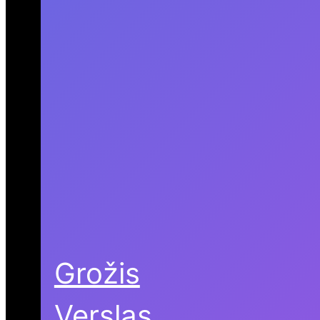
Grožis
Verslas