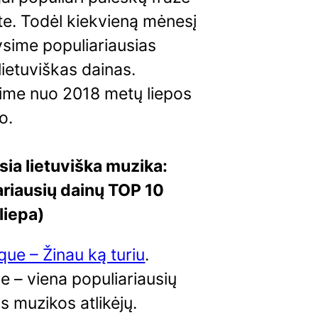
te. Todėl kiekvieną mėnesį
ysime populiariausias
lietuviškas dainas.
ime nuo 2018 metų liepos
o.
sia lietuviška muzika:
ariausių dainų TOP 10
liepa)
ue – Žinau ką turiu
.
 – viena populiariausių
s muzikos atlikėjų.