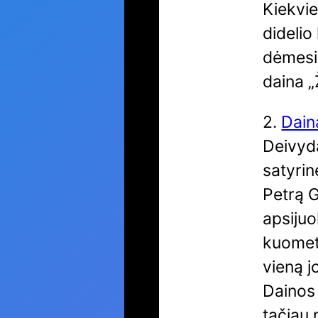
Kiekvie
didelio
dėmesio
daina „
2.
Dain
Deivyd
satyrin
Petrą G
apsijuo
kuomet 
vieną j
Dainos 
tačiau 