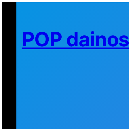
Eiti
prie
turinio
POP daino