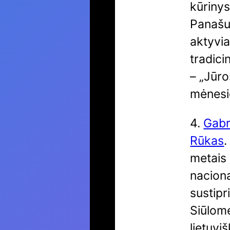
kūrinys
Panašu,
aktyvia
tradici
– „Jūro
mėnesi
4.
Gabr
Rūkas
.
metais 
naciona
sustipr
Siūlome
lietuvi