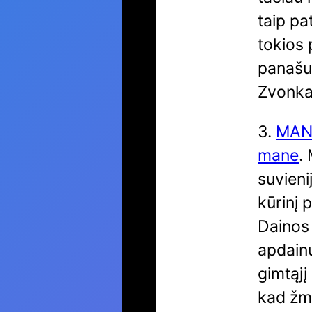
taip pa
tokios 
panašu,
Zvonkau
3.
MAN-
mane
.
suvieni
kūrinį
Dainos 
apdainu
gimtąjį
kad žmo