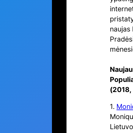
interne
pristat
naujas 
Pradės
mėnesi
Naujau
Populi
(2018, 
1.
Moniq
Monique
Lietuvo