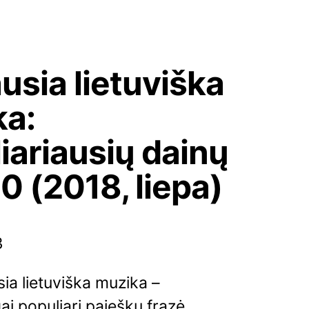
usia lietuviška
ka:
iariausių dainų
0 (2018, liepa)
3
ia lietuviška muzika –
ai populiari paieškų frazė