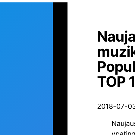
Nauja
s
muzi
Popul
TOP 1
2018-07-0
Naujaus
ypating