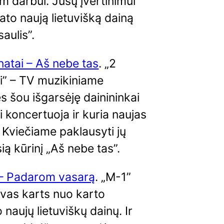
 darbui. Jūsų įvertinimui
stato naują lietuvišką dainą
saulis”.
atai – Aš nebe tas
. „2
i” – TV muzikiniame
s šou išgarsėję dainininkai
i koncertuoja ir kuria naujas
 Kviečiame paklausyti jų
ią kūrinį „Aš nebe tas”.
– Padarom vasarą
. „M-1”
vas karts nuo karto
o naujų lietuviškų dainų. Ir