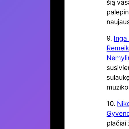
šią va
palepin
naujaus
9.
Inga
Remeik
Nemyli
susivie
sulaukę
muziko
10.
Nik
Gyven
plačiai