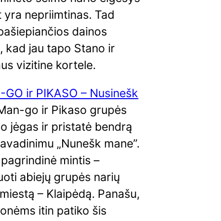
t yra nepriimtinas. Tad
pašiepiančios dainos
 kad jau tapo Stano ir
s vizitine kortele.
GO ir PIKASO – Nusinešk
 Man-go ir Pikaso grupės
jo jėgas ir pristatė bendrą
 pavadinimu „Nunešk mane”.
pagrindinė mintis –
oti abiejų grupės narių
 miestą – Klaipėdą. Panašu,
nėms itin patiko šis