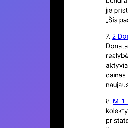
bendram
jie pri
„Šis pa
7.
2 Don
Donata
realybė
aktyvia
dainas.
naujaus
8.
M-1 
kolekty
pristat