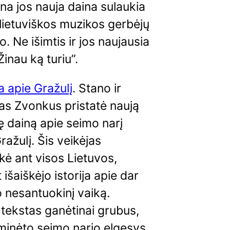
na jos nauja daina sulaukia
 lietuviškos muzikos gerbėjų
. Ne išimtis ir jos naujausia
Žinau ką turiu”.
a apie Gražulį
. Stano ir
as Zvonkus pristatė naują
ę dainą apie seimo narį
ražulį. Šis veikėjas
kė ant visos Lietuvos,
išaiškėjo istorija apie dar
o nesantuokinį vaiką.
tekstas ganėtinai grubus,
minėto seimo nario elgesys