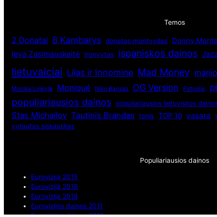
Temos
8 Kambarys
2 Donatai
Donny Monte
donatas montvydas
ispaniskos dainos
Ieva Zasimauskaitė
Jaz
Ironvytas
lietuvaiciai
Mad Money
Lilas ir Innomine
marij
p
OG Version
Moniqué
Monika Linkytė
Niko Barisas
Patruliai
populiariausios dainos
populiariausios lietuviskos daino
Stas Michailov
Tautinis Brandas
vasara
TOP 10
tonis
vytautas siskauskas
Populiariausios dainos
Eurovizija 2015
Eurovizija 2016
Eurovizija 2018
Eurovizijos dainos 2011
Eurovizijos dainos 2012