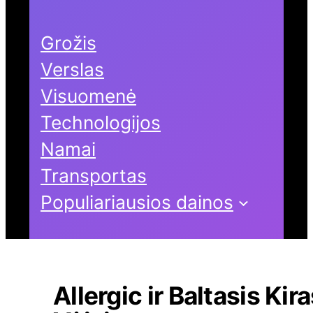
Grožis
Verslas
Visuomenė
Technologijos
Namai
Transportas
Populiariausios dainos
Allergic ir Baltasis Kir