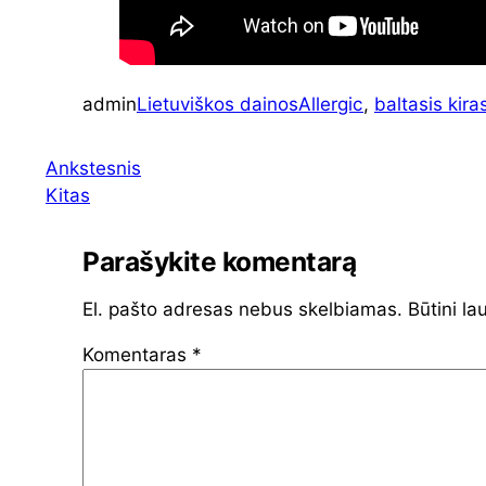
admin
Lietuviškos dainos
Allergic
, 
baltasis kira
Ankstesnis
Kitas
Parašykite komentarą
El. pašto adresas nebus skelbiamas.
Būtini la
Komentaras
*