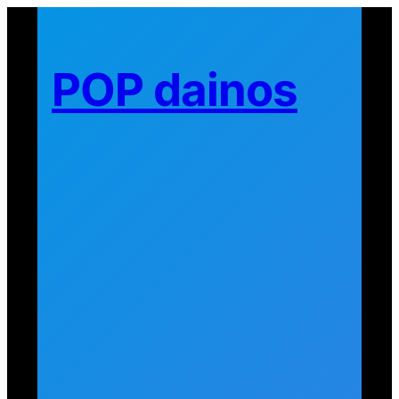
Eiti
prie
turinio
POP dainos