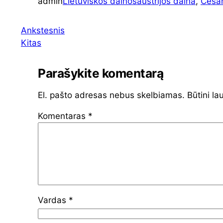
admin
Lietuviškos dainos
austrijos daina
, 
Cesá
Ankstesnis
Kitas
Parašykite komentarą
El. pašto adresas nebus skelbiamas.
Būtini la
Komentaras
*
Vardas
*