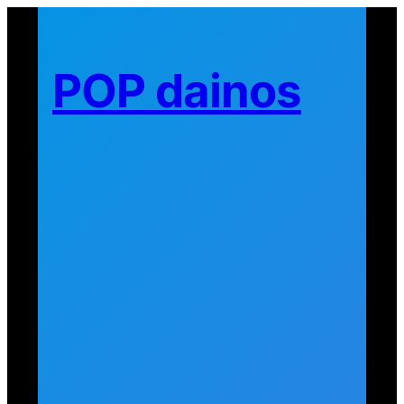
Eiti
prie
turinio
POP dainos