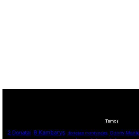
Temos
8 Kambarys
2 Donatai
Donny Monte
donatas montvydas