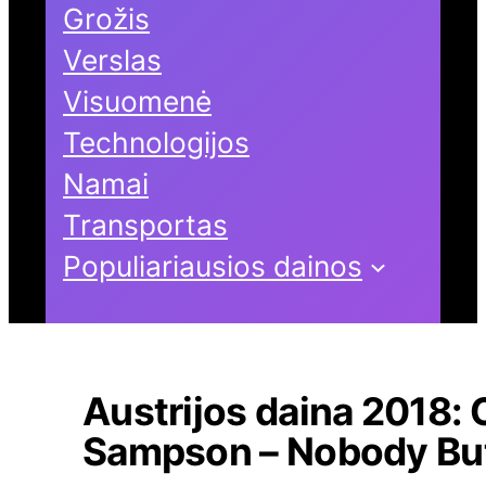
Grožis
Verslas
Visuomenė
Technologijos
Namai
Transportas
Populiariausios dainos
Austrijos daina 2018: 
Sampson – Nobody Bu