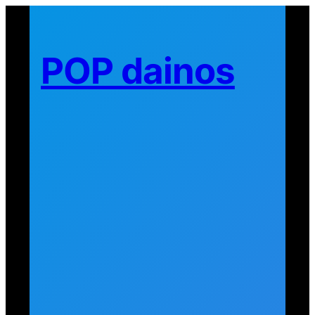
Eiti
prie
turinio
POP dainos