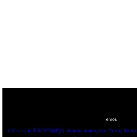
Temos
8 Kambarys
2 Donatai
Donny Monte
donatas montvydas