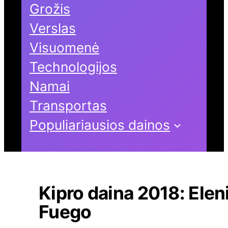
Grožis
Verslas
Visuomenė
Technologijos
Namai
Transportas
Populiariausios dainos
Kipro daina 2018: Eleni
Fuego