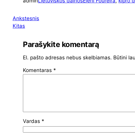
admin
Lietuviškos dainos
Eleni Foureira
, 
kipro 
Ankstesnis
Kitas
Parašykite komentarą
El. pašto adresas nebus skelbiamas.
Būtini la
Komentaras
*
Vardas
*