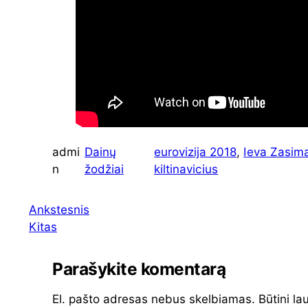
admi
Dainų
eurovizija 2018
, 
Ieva Zasim
n
žodžiai
kiltinavicius
Ankstesnis
Kitas
Parašykite komentarą
El. pašto adresas nebus skelbiamas.
Būtini la