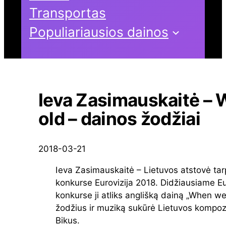
Transportas
Populiariausios dainos
Ieva Zasimauskaitė – 
old – dainos žodžiai
2018-03-21
Ieva Zasimauskaitė – Lietuvos atstovė ta
konkurse Eurovizija 2018. Didžiausiame 
konkurse ji atliks anglišką dainą „When we
žodžius ir muziką sukūrė Lietuvos kompoz
Bikus.