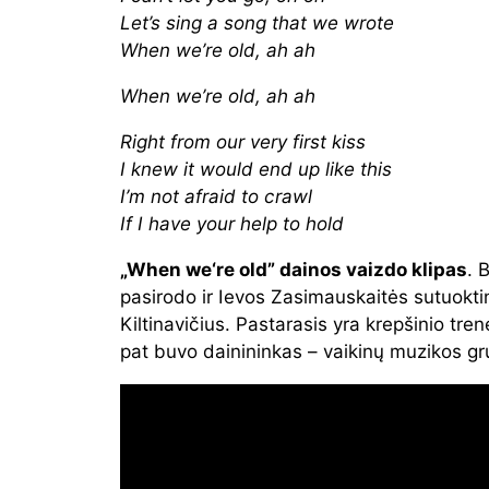
Let’s sing a song that we wrote
When we’re old, ah ah
When we’re old, ah ah
Right from our very first kiss
I knew it would end up like this
I’m not afraid to crawl
If I have your help to hold
„When we‘re old” dainos vaizdo klipas
. 
pasirodo ir Ievos Zasimauskaitės sutuokti
Kiltinavičius. Pastarasis yra krepšinio trene
pat buvo dainininkas – vaikinų muzikos gr