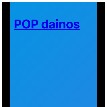
Eiti
prie
turinio
POP dainos