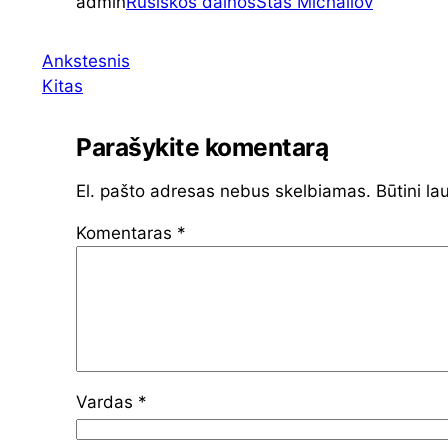
admin
Rusiškos dainos
Stas Michailov
Ankstesnis
Kitas
Parašykite komentarą
El. pašto adresas nebus skelbiamas.
Būtini la
Komentaras
*
Vardas
*