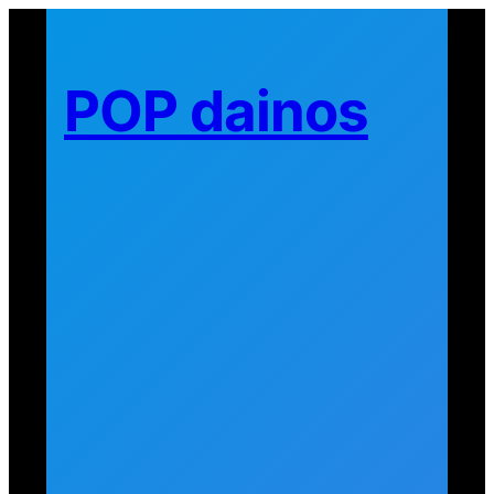
Eiti
prie
turinio
POP dainos