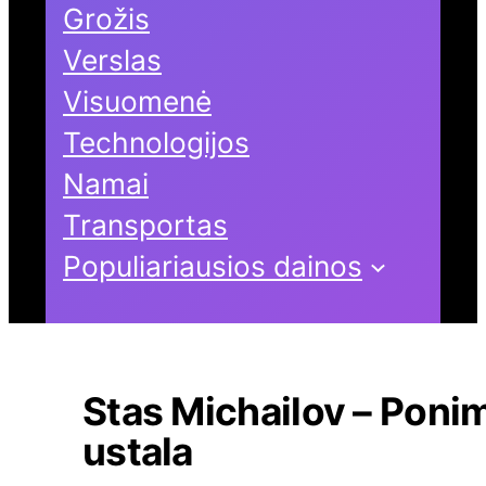
Grožis
Verslas
Visuomenė
Technologijos
Namai
Transportas
Populiariausios dainos
Stas Michailov – Ponim
ustala