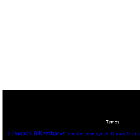
Temos
8 Kambarys
2 Donatai
Donny Monte
donatas montvydas