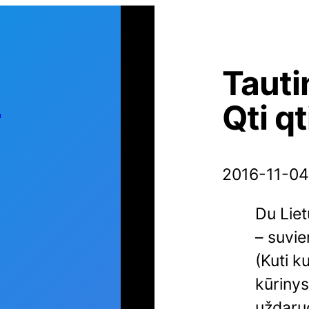
Tauti
s
Qti qt
2016-11-04
Du Liet
– suvie
(Kuti k
kūrinys
uždaruo