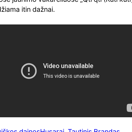
džiama itin dažnai.
viškos dainos
Husarai
, 
Tautinis Brandas