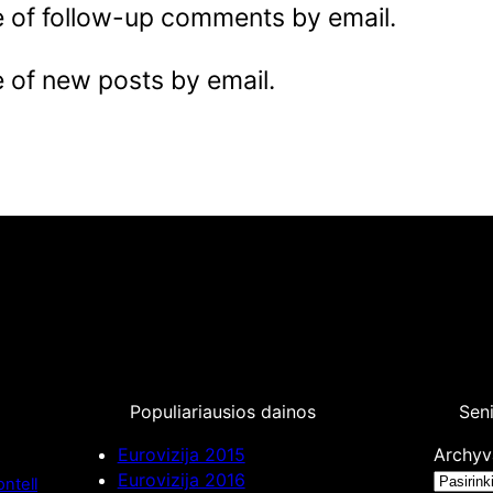
e of follow-up comments by email.
 of new posts by email.
Populiariausios dainos
Seni
Eurovizija 2015
Archyv
Eurovizija 2016
ntell