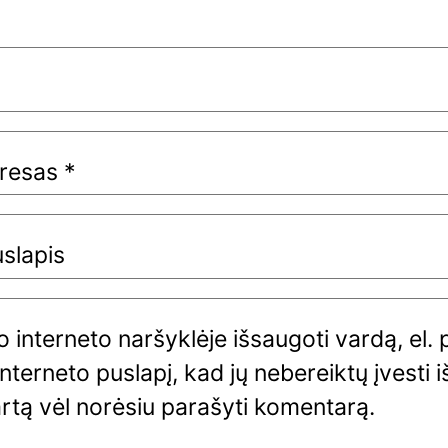
dresas
*
uslapis
 interneto naršyklėje išsaugoti vardą, el. 
interneto puslapį, kad jų nebereiktų įvesti i
artą vėl norėsiu parašyti komentarą.