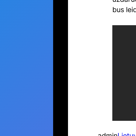
bus lei
admin
Lietu