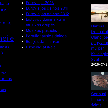
Eurovizija 2018
kaitė
Eurovizijos dainos 2011
inos
Eurovizijos dainos 2012
Lietuvos dainininkai ir
nomine
muzikos grupės
Darbas
Muzikos pasaulis
izoliuot
Populiariausios dainos
eile
Olandijoj
Rusijos dainininkai
apgyvend
Užsienio atlikėjai
Barisas
mu per
so
Kelialapi
s
Svetur
2026-07-2
os
stano
Brandas
skas
Geriausi
filmai vis
šeimai –