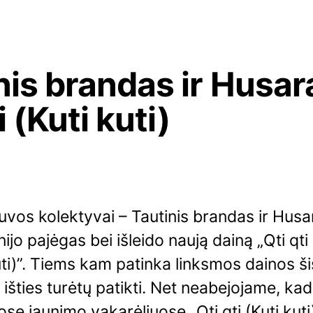
nis brandas ir Husara
i (Kuti kuti)
uvos kolektyvai – Tautinis brandas ir Husa
nijo pajėgas bei išleido naują dainą „Qti qti
uti)”. Tiems kam patinka linksmos dainos ši
 išties turėtų patikti. Net neabejojame, kad
se jaunimo vakarėliuose „Qti qti (Kuti kuti