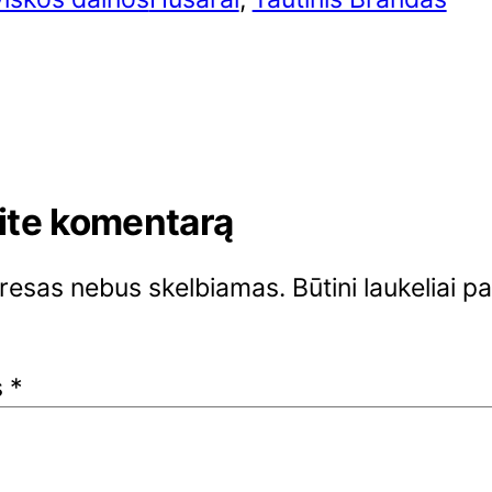
ite komentarą
dresas nebus skelbiamas.
Būtini laukeliai p
s
*