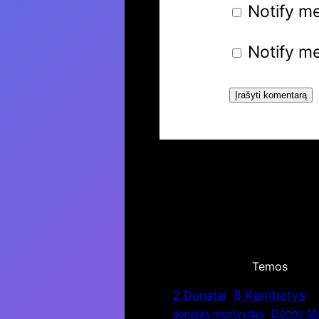
Notify m
Notify me
Temos
8 Kambarys
2 Donatai
Donny Mo
donatas montvydas