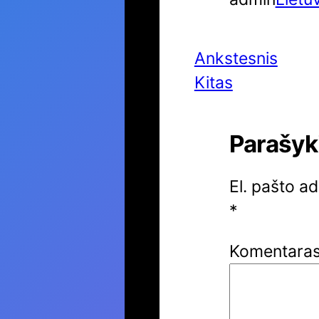
Ankstesnis
Kitas
Parašyk
El. pašto a
*
Komentara