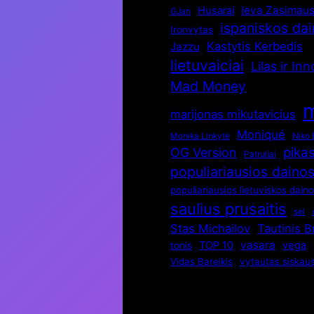
Ieva Zasimaus
Husarai
GJan
ispaniskos da
Ironvytas
Kastytis Kerbedis
Jazzu
lietuvaiciai
Lilas ir In
Mad Money
m
marijonas mikutavicius
Moniqué
Monika Linkytė
Niko 
pika
OG Version
Patruliai
populiariausios daino
populiariausios lietuviskos dain
saulius prusaitis
sel
Stas Michailov
Tautinis 
vasara
TOP 10
vega
tonis
Vidas Bareikis
vytautas siskau