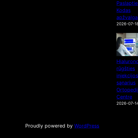
Paslaptie
Kodas
apžvalga
2026-07-1
Hialuron
rūgšties
injekcijos
sąnarius
Ortopedi
Centre
2026-07-1
Proudly powered by
WordPress