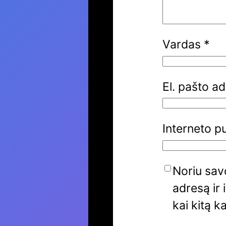
Vardas
*
El. pašto a
Interneto p
Noriu savo
adresą ir 
kai kitą k