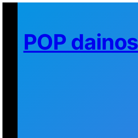
Eiti
prie
turinio
POP daino