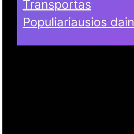
Transportas
Populiariausios dai