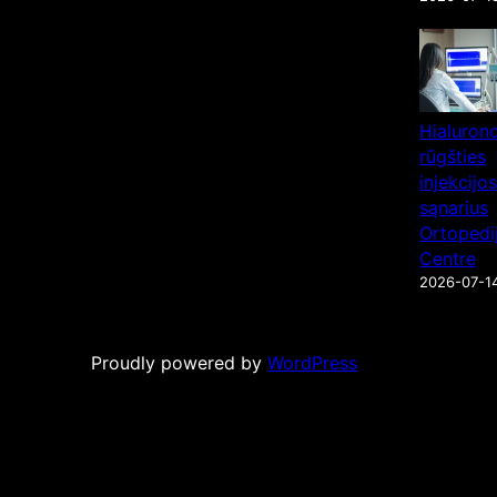
Hialuron
rūgšties
injekcijos
sąnarius
Ortopedi
Centre
2026-07-1
Proudly powered by
WordPress