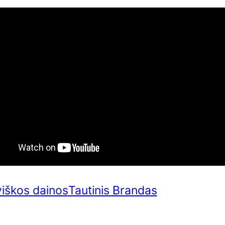
viškos dainos
Tautinis Brandas