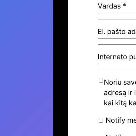
Vardas
*
El. pašto a
Interneto p
Noriu savo
adresą ir 
kai kitą k
Notify m