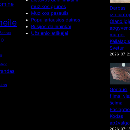
nomine
muzikos grupės
Darbas
Muzikos pasaulis
izoliuot
Populiariausios dainos
eile
Olandijoj
Rusijos dainininkai
apgyvend
Užsienio atlikėjai
Barisas
mu per
so
Kelialapi
s
Svetur
2026-07-2
os
stano
Brandas
skas
Geriausi
filmai vis
šeimai –
Paslaptie
Kodas
apžvalga
2026-07-1