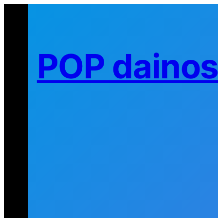
Eiti
prie
turinio
POP daino