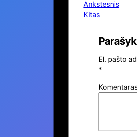
Ankstesnis
Kitas
Parašyk
El. pašto a
*
Komentara