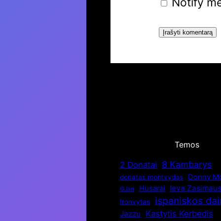
Notify me
Temos
8 Kambarys
2 Donatai
Donny Mo
donatas montvydas
Ieva Zasimaus
Husarai
GJan
ispaniskos da
Ironvytas
Kastytis Kerbedis
Jazzu