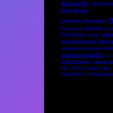
lietuvaiciai
Lilas ir In
Mad Money
m
marijonas mikutavicius
Moniqué
Monika Linkytė
Niko 
pika
OG Version
Patruliai
populiariausios daino
populiariausios lietuviskos dain
saulius prusaitis
sel
Stas Michailov
Tautinis 
vasara
TOP 10
vega
tonis
Vidas Bareikis
vytautas siskau