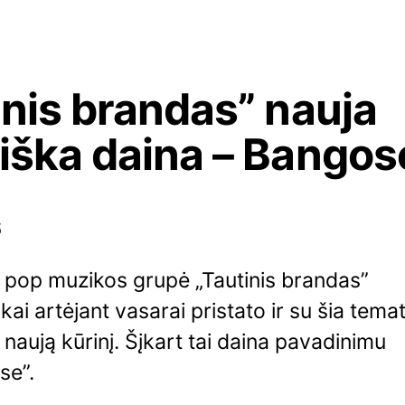
inis brandas” nauja
iška daina – Bangos
6
 pop muzikos grupė „Tautinis brandas”
škai artėjant vasarai pristato ir su šia tema
į naują kūrinį. Šįkart tai daina pavadinimu
se”.