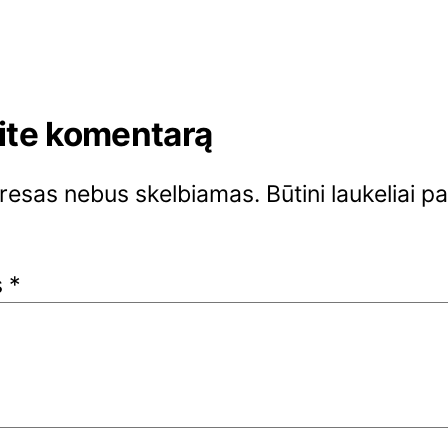
ite komentarą
dresas nebus skelbiamas.
Būtini laukeliai p
s
*