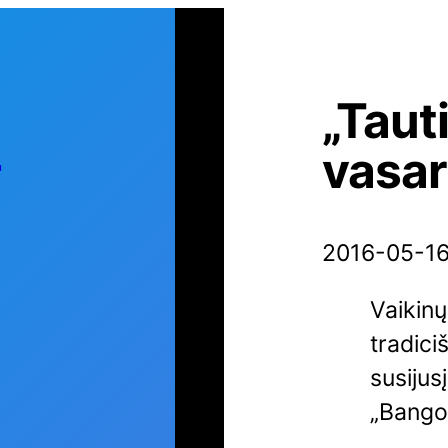
„Taut
s
vasar
2016-05-1
Vaikinų
tradici
susijus
„Bango