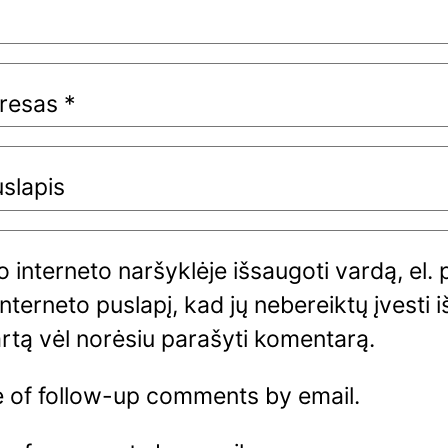
dresas
*
uslapis
 interneto naršyklėje išsaugoti vardą, el. 
interneto puslapį, kad jų nebereiktų įvesti i
artą vėl norėsiu parašyti komentarą.
e of follow-up comments by email.