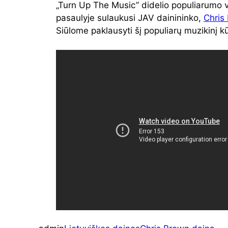
„Turn Up The Music” didelio populiarumo 
pasaulyje sulaukusi JAV dainininko,
Chris
Siūlome paklausyti šį populiarų muzikinį kūri