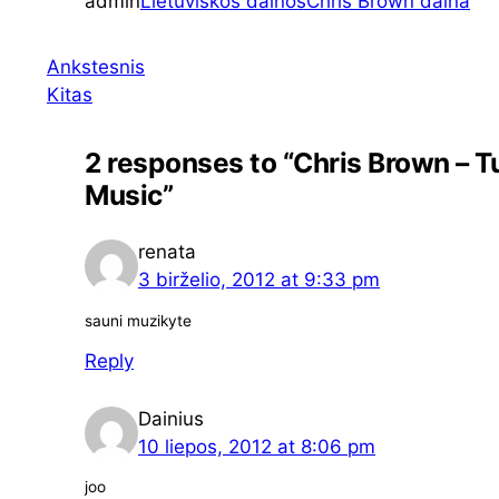
admin
Lietuviškos dainos
Chris Brown daina
Ankstesnis
Kitas
2 responses to “Chris Brown – T
Music”
renata
3 birželio, 2012 at 9:33 pm
sauni muzikyte
Reply
Dainius
10 liepos, 2012 at 8:06 pm
joo