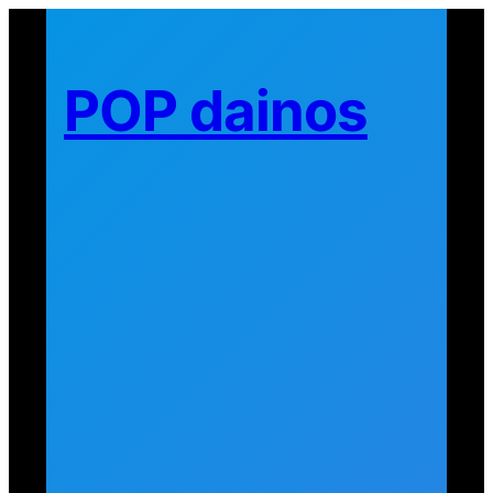
Eiti
prie
turinio
POP dainos