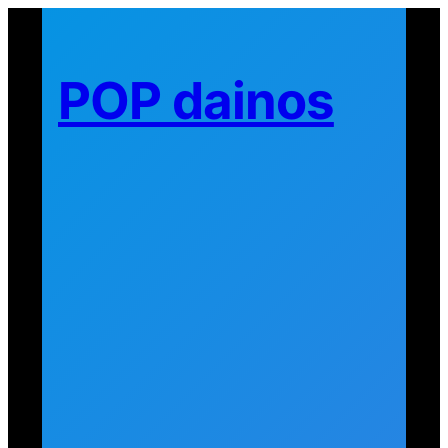
Eiti
prie
turinio
POP dainos