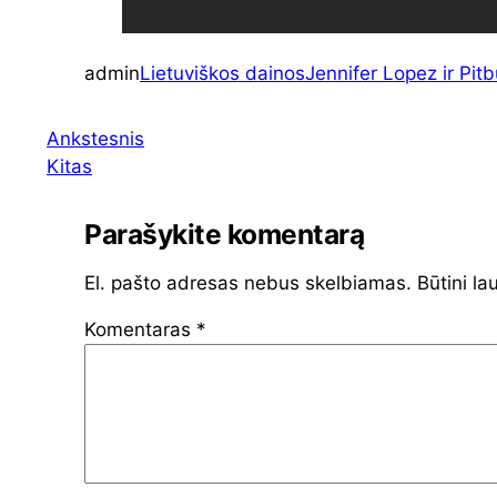
admin
Lietuviškos dainos
Jennifer Lopez ir Pitb
Ankstesnis
Kitas
Parašykite komentarą
El. pašto adresas nebus skelbiamas.
Būtini la
Komentaras
*