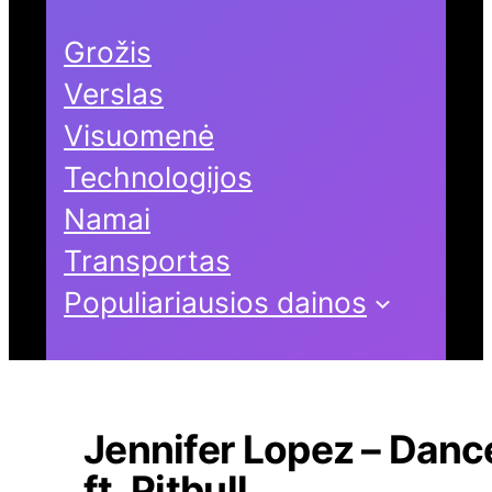
Grožis
Verslas
Visuomenė
Technologijos
Namai
Transportas
Populiariausios dainos
Jennifer Lopez – Danc
ft. Pitbull