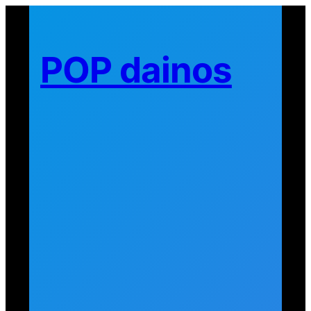
Eiti
prie
turinio
POP dainos