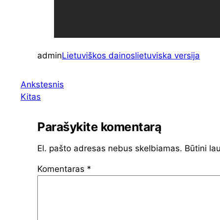
admin
Lietuviškos dainos
lietuviska versija
Ankstesnis
Kitas
Parašykite komentarą
El. pašto adresas nebus skelbiamas.
Būtini la
Komentaras
*