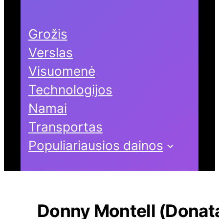
Grožis
Verslas
Visuomenė
Technologijos
Namai
Transportas
Populiariausios dainos
Donny Montell (Donat