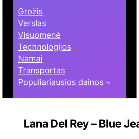
Grožis
Verslas
Visuomenė
Technologijos
Namai
Transportas
Populiariausios dainos
Lana Del Rey – Blue Je