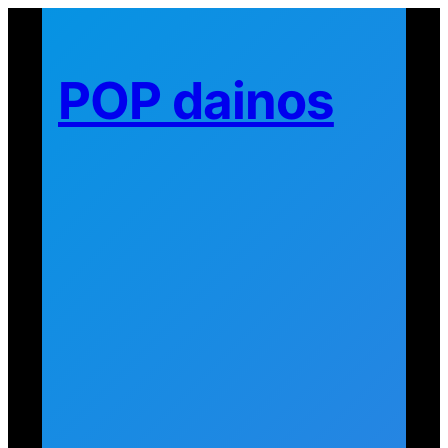
Eiti
prie
turinio
POP dainos