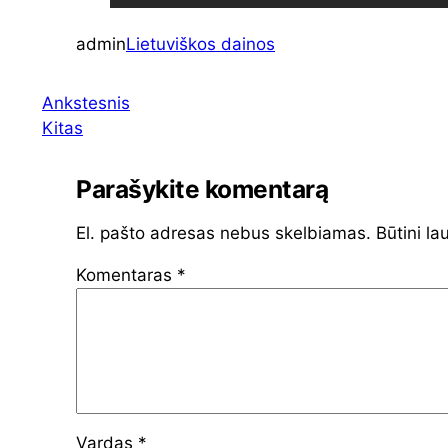
admin
Lietuviškos dainos
Ankstesnis
Kitas
Parašykite komentarą
El. pašto adresas nebus skelbiamas.
Būtini la
Komentaras
*
Vardas
*