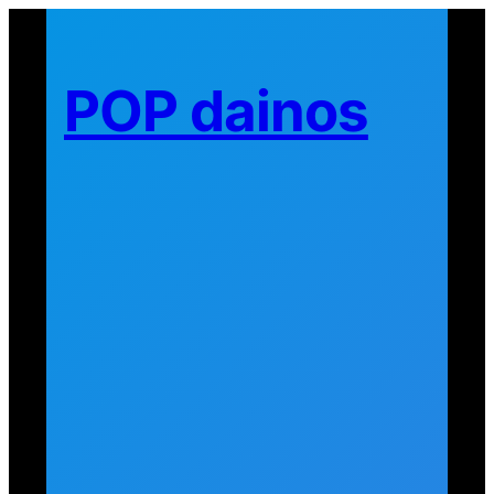
Eiti
prie
turinio
POP dainos