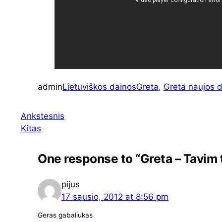
admin
Lietuviškos dainos
Greta
, 
Greta naujos 
Ankstesnis
Kitas
One response to “Greta – Tavim t
pijus
17 sausio, 2012 at 8:56 pm
Geras gabaliukas