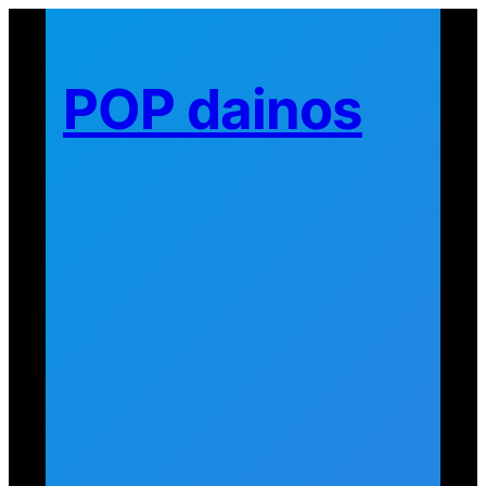
Eiti
prie
turinio
POP dainos