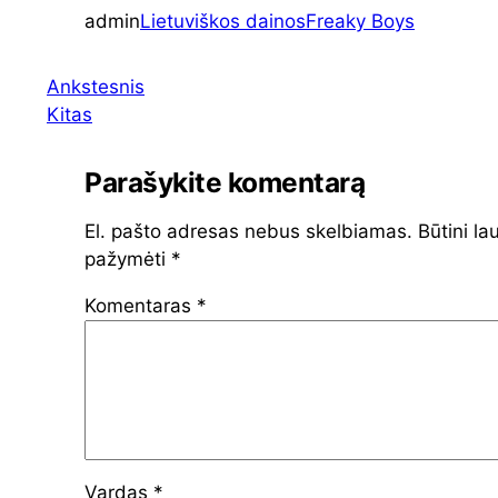
admin
Lietuviškos dainos
Freaky Boys
Ankstesnis
Kitas
Parašykite komentarą
El. pašto adresas nebus skelbiamas.
Būtini lau
pažymėti
*
Komentaras
*
Vardas
*