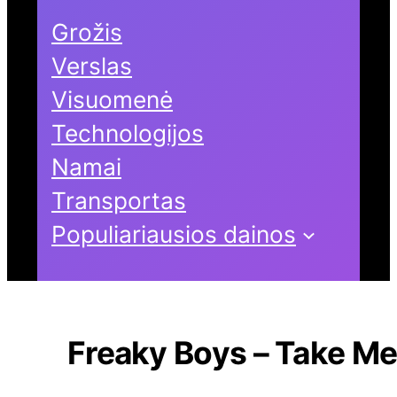
Grožis
Verslas
Visuomenė
Technologijos
Namai
Transportas
Populiariausios dainos
Freaky Boys – Take M