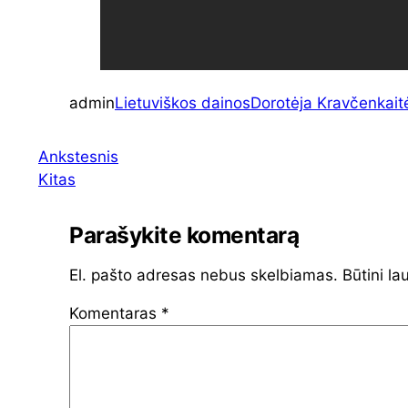
admin
Lietuviškos dainos
Dorotėja Kravčenkait
Ankstesnis
Kitas
Parašykite komentarą
El. pašto adresas nebus skelbiamas.
Būtini la
Komentaras
*