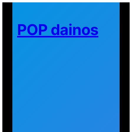
Eiti
prie
turinio
POP dainos