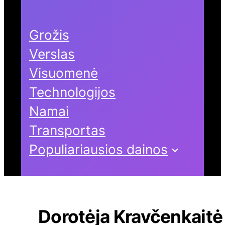
Grožis
Verslas
Visuomenė
Technologijos
Namai
Transportas
Populiariausios dainos
Dorotėja Kravčenkaitė