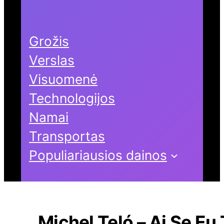
Grožis
Verslas
Visuomenė
Technologijos
Namai
Transportas
Populiariausios dainos
Michel Teló – Ai Se Eu