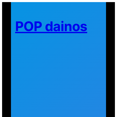
Eiti
prie
turinio
POP dainos