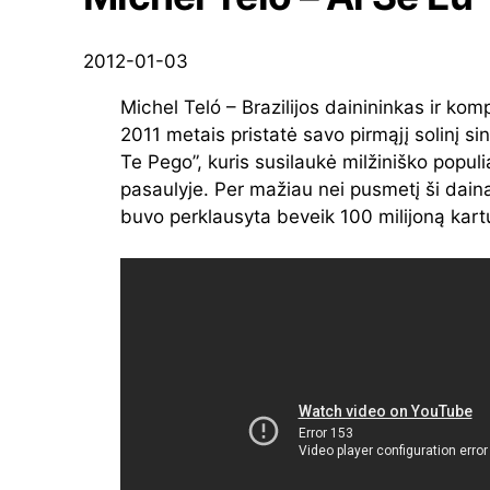
2012-01-03
Michel Teló – Brazilijos dainininkas ir kom
2011 metais pristatė savo pirmąjį solinį si
Te Pego”, kuris susilaukė milžiniško popu
pasaulyje. Per mažiau nei pusmetį ši dain
buvo perklausyta beveik 100 milijoną kart