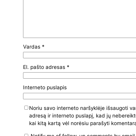
Vardas
*
El. pašto adresas
*
Interneto puslapis
Noriu savo interneto naršyklėje išsaugoti va
adresą ir interneto puslapį, kad jų nebereiktų
kai kitą kartą vėl norėsiu parašyti komentar
Notify me of follow-up comments by email