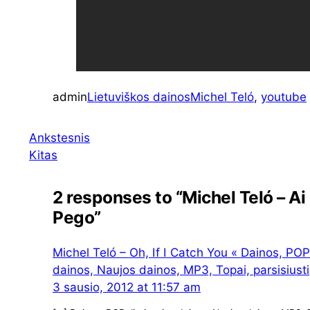
admin
Lietuviškos dainos
Michel Teló
, 
youtube
Ankstesnis
Kitas
2 responses to “Michel Teló – Ai
Pego”
Michel Teló – Oh, If I Catch You « Dainos, POP
dainos, Naujos dainos, MP3, Topai, parsisiusti
3 sausio, 2012 at 11:57 am